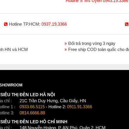
Hotline 9: Ms Uyên 0943.19.3366
Xem thêm:
Đèn LED Dây đèn led dây gx lighting
Hotline TP.HCM:
0937.19.3366
Đổi trả trong vòng 3 ngày
thành HN và HCM
Free ship COD toàn quốc cho đ
SHOWROOM
SIÊU THỊ ĐÈN LED HÀ NỘI
a chỉ :
21C Trần Duy Hưng, Cầu Giấy, HN
tline 1 :
0933.66.5115
- Hotline 2:
0911.91.3366
otline 3:
0814.6666.88
SIÊU THỊ ĐÈN LED HỒ CHÍ MINH
a chỉ :
148 Nguyễn Hoàng, P. AN Phú, Quận 2, HCM