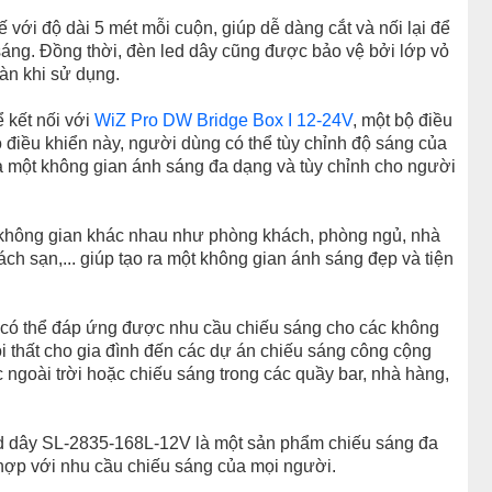
với độ dài 5 mét mỗi cuộn, giúp dễ dàng cắt và nối lại để
áng. Đồng thời, đèn led dây cũng được bảo vệ bởi lớp vỏ
àn khi sử dụng.
 kết nối với
WiZ Pro DW Bridge Box I 12-24V
, một bộ điều
ộ điều khiển này, người dùng có thể tùy chỉnh độ sáng của
ra một không gian ánh sáng đa dạng và tùy chỉnh cho người
không gian khác nhau như phòng khách, phòng ngủ, nhà
ch sạn,... giúp tạo ra một không gian ánh sáng đẹp và tiện
y có thể đáp ứng được nhu cầu chiếu sáng cho các không
nội thất cho gia đình đến các dự án chiếu sáng công cộng
c ngoài trời hoặc chiếu sáng trong các quầy bar, nhà hàng,
ed dây SL-2835-168L-12V là một sản phẩm chiếu sáng đa
 hợp với nhu cầu chiếu sáng của mọi người.