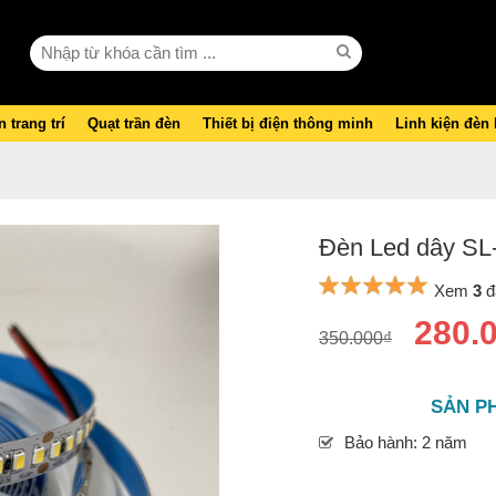
 trang trí
Quạt trần đèn
Thiết bị điện thông minh
Linh kiện đèn
Đèn Led dây SL
Xem
3
đ
280.
350.000₫
SẢN P
Bảo hành: 2 năm