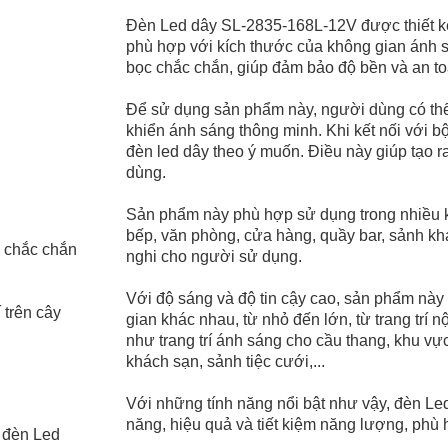
Đèn Led dây SL-2835-168L-12V được thiết kế 
phù hợp với kích thước của không gian ánh s
bọc chắc chắn, giúp đảm bảo độ bền và an to
Để sử dụng sản phẩm này, người dùng có thể
khiển ánh sáng thông minh. Khi kết nối với b
đèn led dây theo ý muốn. Điều này giúp tạo 
dùng.
Sản phẩm này phù hợp sử dụng trong nhiều 
bếp, văn phòng, cửa hàng, quầy bar, sảnh khá
, chắc chắn
nghi cho người sử dụng.
Với độ sáng và độ tin cậy cao, sản phẩm nà
 trên cây
gian khác nhau, từ nhỏ đến lớn, từ trang trí 
như trang trí ánh sáng cho cầu thang, khu vự
khách sạn, sảnh tiệc cưới,...
Với những tính năng nổi bật như vậy, đèn L
năng, hiệu quả và tiết kiệm năng lượng, phù
i đèn Led