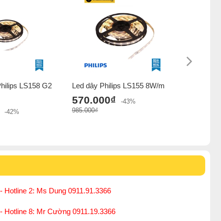
Philips LS158 G2
Led dây Philips LS155 8W/m
LS161 C
24V
570.000₫
-43%
434.0
985.000₫
-42%
789.000₫
- Hotline 2: Ms Dung 0911.91.3366
 - Hotline 8: Mr Cường 0911.19.3366