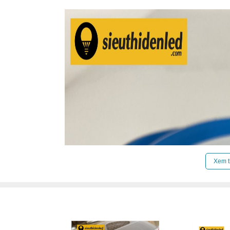
Xem t