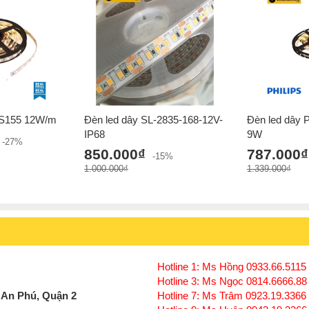
 LS155 12W/m
Đèn led dây SL-2835-168-12V-
Đèn led dây 
IP68
9W
-27%
850.000₫
787.000₫
-15%
1.000.000₫
1.339.000₫
Hotline 1: Ms Hồng 0933.66.5115 
Hotline 3: Ms Ngọc 0814.6666.88
 An Phú, Quận 2
Hotline 7: Ms Trâm 0923.19.3366