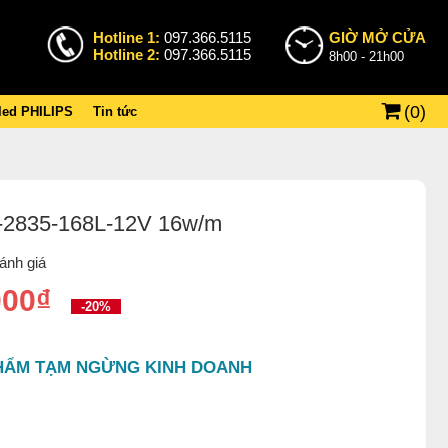
Hotline 1:
097.366.5115
GIỜ MỞ CỬA
Hotline 2:
097.366.5115
8h00 - 21h00
(
0
)
 led PHILIPS
Tin tức
-2835-168L-12V 16w/m
ánh giá
000₫
-20%
HẨM TẠM NGỪNG KINH DOANH