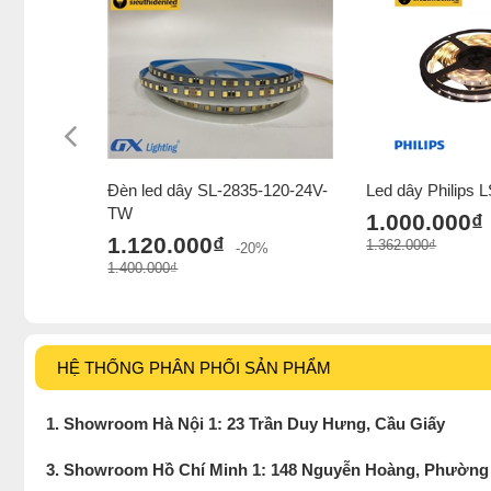
Đèn led dây SL-2835-120-24V-
Led dây Philips
TW
1.000.000₫
1.120.000₫
1.362.000₫
-20%
1.400.000₫
HỆ THỐNG PHÂN PHỐI SẢN PHẨM
1. Showroom Hà Nội 1: 23 Trần Duy Hưng, Cầu Giấy
3. Showroom Hồ Chí Minh 1: 148 Nguyễn Hoàng, Phường