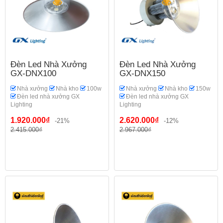
Đèn Led Nhà Xưởng
Đèn Led Nhà Xưởng
GX-DNX100
GX-DNX150
Nhà xưởng
Nhà kho
100w
Nhà xưởng
Nhà kho
150w
Đèn led nhà xưởng GX
Đèn led nhà xưởng GX
Lighting
Lighting
1.920.000₫
2.620.000₫
-21%
-12%
2.415.000₫
2.967.000₫