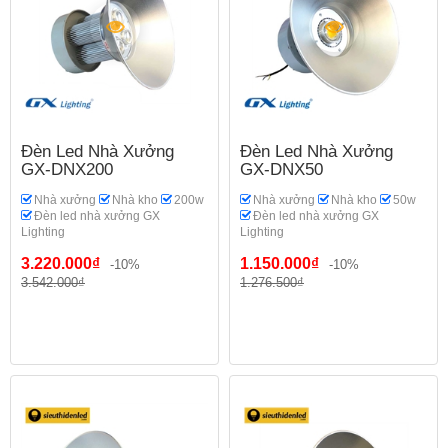
Đèn Led Nhà Xưởng
Đèn Led Nhà Xưởng
GX-DNX200
GX-DNX50
Nhà xưởng
Nhà kho
200w
Nhà xưởng
Nhà kho
50w
Đèn led nhà xưởng GX
Đèn led nhà xưởng GX
Lighting
Lighting
3.220.000₫
1.150.000₫
-10%
-10%
3.542.000₫
1.276.500₫