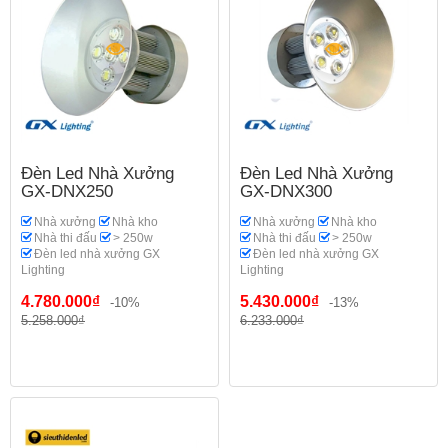
Đèn Led Nhà Xưởng
Đèn Led Nhà Xưởng
GX-DNX250
GX-DNX300
Nhà xưởng
Nhà kho
Nhà xưởng
Nhà kho
Nhà thi đấu
> 250w
Nhà thi đấu
> 250w
Đèn led nhà xưởng GX
Đèn led nhà xưởng GX
Lighting
Lighting
4.780.000₫
5.430.000₫
-10%
-13%
5.258.000₫
6.233.000₫