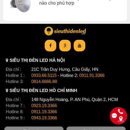
Xem thêm:
Đèn led nhà xưởng 150w
,
Đèn led nhà xưởng ufo
nào cho phù hợp
,
Đèn led nhà xưởng đèn led nhà xưởng gx lighting
SIÊU THỊ ĐÈN LED HÀ NỘI
Địa chỉ :
21C Trần Duy Hưng, Cầu Giấy, HN
Hotline 1 :
0933.66.5115
- Hotline 2:
0911.91.3366
Hotline 3:
0814.6666.88
SIÊU THỊ ĐÈN LED HỒ CHÍ MINH
Địa chỉ :
148 Nguyễn Hoàng, P. AN Phú, Quận 2, HCM
Hotline 7 :
0923.19.3366
Hotline 8:
0911.19.3366
Hotline 9 :
0943.19.3366