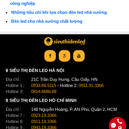
công nghiệp
Những tiêu chí khi lựa chọn đèn led nhà xưởng
Đèn led cho nhà xưởng chất lượng
SIÊU THỊ ĐÈN LED HÀ NỘI
Địa chỉ :
21C Trần Duy Hưng, Cầu Giấy, HN
Hotline 1 :
0933.66.5115
- Hotline 2:
0911.91.3366
Hotline 3:
0814.6666.88
SIÊU THỊ ĐÈN LED HỒ CHÍ MINH
Địa chỉ :
148 Nguyễn Hoàng, P. AN Phú, Quận 2, HCM
Hotline 7 :
0923.19.3366
Hotline 8:
0911.19.3366
Hotline 9 :
0943.19.3366