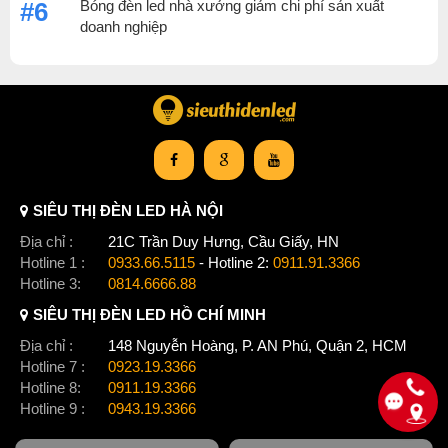
Bóng đèn led nhà xưởng giảm chi phí sản xuất
#6
doanh nghiệp
SIÊU THỊ ĐÈN LED HÀ NỘI
Địa chỉ :
21C Trần Duy Hưng, Cầu Giấy, HN
Hotline 1 :
0933.66.5115
- Hotline 2:
0911.91.3366
Hotline 3:
0814.6666.88
SIÊU THỊ ĐÈN LED HỒ CHÍ MINH
Địa chỉ :
148 Nguyễn Hoàng, P. AN Phú, Quận 2, HCM
Hotline 7 :
0923.19.3366
Hotline 8:
0911.19.3366
Hotline 9 :
0943.19.3366