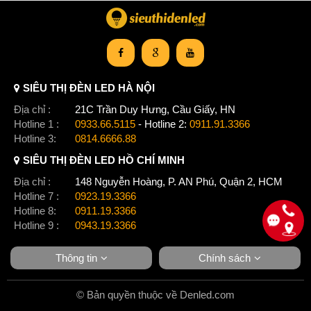
SIÊU THỊ ĐÈN LED HÀ NỘI
Địa chỉ :
21C Trần Duy Hưng, Cầu Giấy, HN
Hotline 1 :
0933.66.5115
- Hotline 2:
0911.91.3366
Hotline 3:
0814.6666.88
SIÊU THỊ ĐÈN LED HỒ CHÍ MINH
Địa chỉ :
148 Nguyễn Hoàng, P. AN Phú, Quận 2, HCM
Hotline 7 :
0923.19.3366
Hotline 8:
0911.19.3366
Hotline 9 :
0943.19.3366
Thông tin
Chính sách
© Bản quyền thuộc về Denled.com