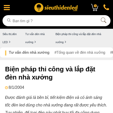
0
Siêu thị đèn
Tư vấn đèn nhà
Biện pháp thi công và lắp đặt đèn nhà
LED
xưởng
xưởng
Tư vấn đèn nhà xưởng
#Tổng quan về đèn nhà xưởng
#
Biện pháp thi công và lắp đặt
đèn nhà xưởng
8/1/2004
Được đánh giá là bền bỉ, tiết kiệm điện và có ánh sáng
tốt; đèn led dùng cho nhà xưởng đang rất được yêu thích.
Tuy nhiên, để loại đèn này phát huy tối đa công dụng,