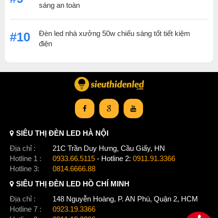
sáng an toàn
Đèn led nhà xưởng 50w chiếu sáng tốt tiết kiệm
#10
điện
SIÊU THỊ ĐÈN LED HÀ NỘI
Địa chỉ :
21C Trần Duy Hưng, Cầu Giấy, HN
Hotline 1 :
0933.66.5115
- Hotline 2:
0911.91.3366
Hotline 3:
0814.6666.88
SIÊU THỊ ĐÈN LED HỒ CHÍ MINH
Địa chỉ :
148 Nguyễn Hoàng, P. AN Phú, Quận 2, HCM
Hotline 7 :
0923.19.3366