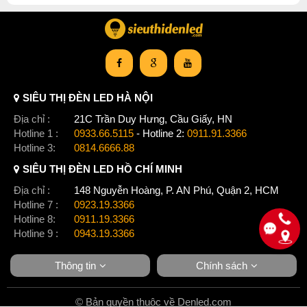
lắp đặt cho trần nhôm, trần thạch cao, trần nhựa V.v....
Thay thế trực tiếp cho đèn huỳnh quang truyền thống T8,
máng đèn truyền thống, có thể được treo từ trần nhà
hoặc gắn vào trần thạch cao, trần aluminium. Sử dụng
rộng rãi trong chiếu sáng trong nhà thương mại hoặc nhà
như siêu thị, phòng hội nghị, triển lãm, khách sạn, văn
SIÊU THỊ ĐÈN LED HÀ NỘI
phòng, vv.v
Địa chỉ :
21C Trần Duy Hưng, Cầu Giấy, HN
Hotline 1 :
0933.66.5115
- Hotline 2:
0911.91.3366
Hotline 3:
0814.6666.88
SIÊU THỊ ĐÈN LED HỒ CHÍ MINH
Sieuthidenled.com là một đơn vị phân phối đèn led
Địa chỉ :
148 Nguyễn Hoàng, P. AN Phú, Quận 2, HCM
chuyên nghiệp có mặt trên thị trường hơn 10 năm.
Hotline 7 :
0923.19.3366
Chúng tôi là nhà phân phối thiết bị điện cho nhiều
Hotline 8:
0911.19.3366
hãng lớn như Philips, Vimar, GX lighting, Rạng Đông,
Hotline 9 :
0943.19.3366
KaiyoKukan v.v…
Chúng tôi tin tưởng sẽ đem tới cho quý khách sản
Thông tin
Chính sách
phẩm chính hãng và dịch vụ tốt nhất, mang lại giá trị
cao nhất cho khách hàng. Chúc quý khách luôn có
© Bản quyền thuộc về Denled.com
sức khỏe và thành công!