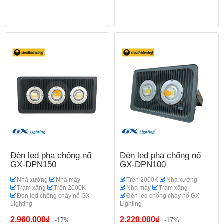
Đèn led pha chống nổ
Đèn led pha chống nổ
GX-DPN150
GX-DPN100
Nhà xưởng
Nhà máy
Trên 2000K
Nhà xưởng
Trạm xăng
Trên 2000K
Nhà máy
Trạm xăng
Đèn led chống cháy nổ GX
Đèn led chống cháy nổ GX
Lighting
Lighting
2.960.000₫
2.220.000₫
-17%
-17%