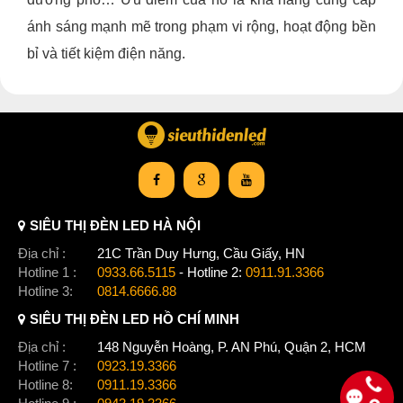
ánh sáng mạnh mẽ trong phạm vi rộng, hoạt động bền
bỉ và tiết kiệm điện năng.
SIÊU THỊ ĐÈN LED HÀ NỘI
Địa chỉ :
21C Trần Duy Hưng, Cầu Giấy, HN
Hotline 1 :
0933.66.5115
- Hotline 2:
0911.91.3366
Hotline 3:
0814.6666.88
SIÊU THỊ ĐÈN LED HỒ CHÍ MINH
Địa chỉ :
148 Nguyễn Hoàng, P. AN Phú, Quận 2, HCM
Hotline 7 :
0923.19.3366
Hotline 8:
0911.19.3366