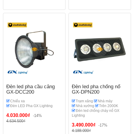
Đèn led pha cầu cảng
Đèn led pha chống nổ
GX-DCC200
GX-DPN200
Chiếu xa
Trạm xăng
Nhà máy
Đèn LED Pha GX Lighting
Nhà xưởng
Trên 2000K
Đèn led chống cháy nổ GX
4.030.000₫
-14%
Lighting
4.634.500₫
3.490.000₫
-17%
4.188.000₫