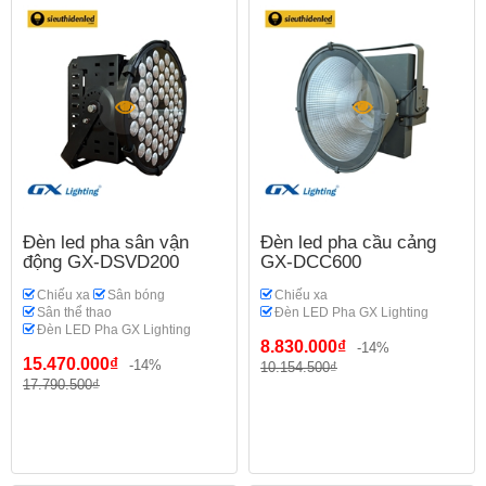
Đèn led pha sân vận
Đèn led pha cầu cảng
động GX-DSVD200
GX-DCC600
Chiếu xa
Sân bóng
Chiếu xa
Sân thể thao
Đèn LED Pha GX Lighting
Đèn LED Pha GX Lighting
8.830.000₫
-14%
15.470.000₫
-14%
10.154.500₫
17.790.500₫