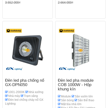
3.552.000₫
2.664.000₫
Đèn led pha chống nổ
Đèn led pha module
GX-DPN050
COB 1000W - Hộp
khung kín
1001-2000K
Nhà xưởng
Nhà máy
Trạm xăng
Module
Sân vườn lớn
Đèn led chống cháy nổ GX
Sân bóng
Sân thể thao
Lighting
Mặt tòa nhà lớn