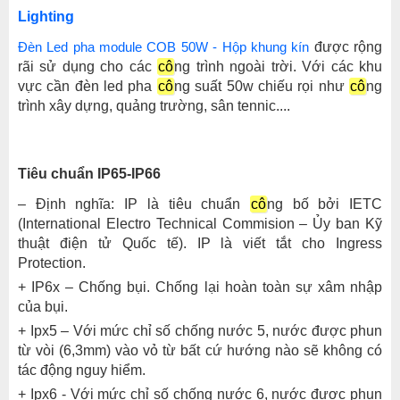
Lighting
Đèn Led pha module COB 50W - Hộp khung kín
được rộng
rãi sử dụng cho các
cô
ng trình ngoài trời. Với các khu
vực cần đèn led pha
cô
ng suất 50w chiếu rọi như
cô
ng
trình xây dựng, quảng trường, sân tennic....
Tiêu chuẩn IP65-IP66
– Định nghĩa: IP là tiêu chuẩn
cô
ng bố bởi IETC
(International Electro Technical Commision – Ủy ban Kỹ
thuật điện tử Quốc tế). IP là viết tắt cho Ingress
Protection.
+ IP6x – Chống bụi. Chống lại hoàn toàn sự xâm nhập
của bụi.
+ Ipx5 – Với mức chỉ số chống nước 5, nước được phun
từ vòi (6,3mm) vào vỏ từ bất cứ hướng nào sẽ không có
tác động nguy hiểm.
+ Ipx6 - Với mức chỉ số chống nước 6, nước được phun