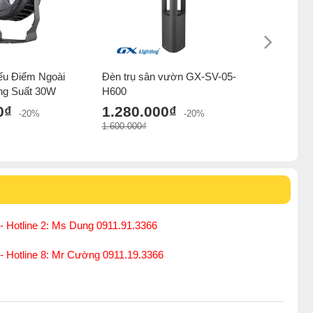
nhỏ và mạnh nên phù hợp chiếu sáng ngoài trời, chiếu rọi
 nâng cao vẻ đẹp của tòa nhà.
ếu Điểm Ngoài
Đèn trụ sân vườn GX-SV-05-
Đèn trụ s
ng Suất 30W
H600
H600
0₫
1.280.000₫
1.280.
-20%
-20%
1.600.000₫
1.600.000₫
- Hotline 2: Ms Dung 0911.91.3366
 - Hotline 8: Mr Cường 0911.19.3366