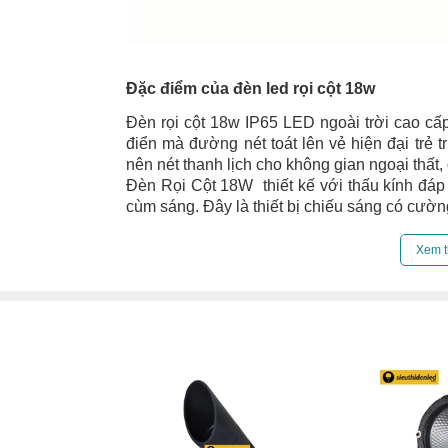
Đặc điểm của đèn led rọi cột 18w
Đèn rọi cột 18w IP65 LED ngoài trời cao cấp
điển mà đường nét toát lên vẻ hiện đại trẻ 
nên nét thanh lịch cho không gian ngoại thất,
Đèn Rọi Cột 18W thiết kế với thấu kính đá
cùm sáng. Đây là thiết bị chiếu sáng có cườn
Đèn LED Rọi Cột Công Suất 18W có tuổi thọ c
Lớp vỏ của thiết bị được làm bằng hợp kim 
Xem t
kế ở các điểm lắp ráp nhằm đảm bảo đèn pha l
Đèn LED Rọi Cột Công Suất 18W với chóa đèn
được làm từ hợp kim nhôm, sơn tĩnh điện. S
liên tục hoạt động ở dãy điện áp rộng AC/85
- Tuổi thọ của sản phẩm ngoài trời lên tới 20
- Nhiệt độ hoạt động của sản phẩm từ : -10 đ
- Sử dụng chips LED COB siêu bền, siêu sá
- Ống kính góc chiếu: 5/10/15 độ