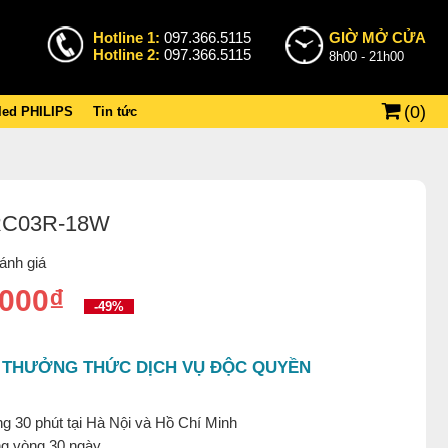
Hotline 1:
097.366.5115
GIỜ MỞ CỬA
Hotline 2:
097.366.5115
8h00 - 21h00
(
0
)
 led PHILIPS
Tin tức
t RC03R-18W
ánh giá
.000₫
-49%
 THƯỞNG THỨC DỊCH VỤ ĐỘC QUYỀN
g 30 phút tại Hà Nội và Hồ Chí Minh
ng vòng 30 ngày