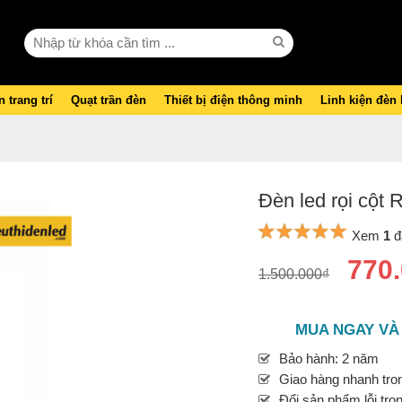
 trang trí
Quạt trần đèn
Thiết bị điện thông minh
Linh kiện đèn
Đèn led rọi cộ
Xem
1
đ
770
1.500.000₫
MUA NGAY VÀ
Bảo hành: 2 năm
Giao hàng nhanh tron
Đổi sản phẩm lỗi tro