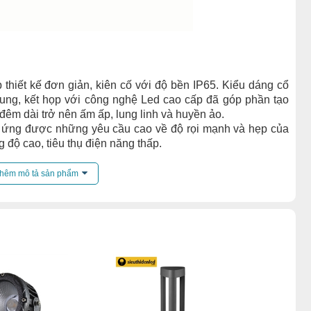
 thiết kế đơn giản, kiên cố với độ bền IP65. Kiểu dáng cổ
trung, kết họp với công nghệ Led cao cấp đã góp phần tạo
 đêm dài trở nên ấm ấp, lung linh và huyền ảo.
p ứng được những yêu cầu cao về độ rọi mạnh và hẹp của
g độ cao, tiêu thụ điện năng thấp.
ao, giảm thiểu chi phí bảo dưỡng.
nhôm và thép sơn tĩnh điện, lớp đệm chống thấm được thiế
hêm mô tả sản phẩm
ed hoạt động tốt ngoai trời.
 và thấu kính được thiết kế rọi xa (tối đa 50m) Thân đèn
ản phẩm sử dụng bộ phận chuyển đổi điện áp và dòng điện
V- 265V
,000 giờ
ộ C tới 60 độ C
ng