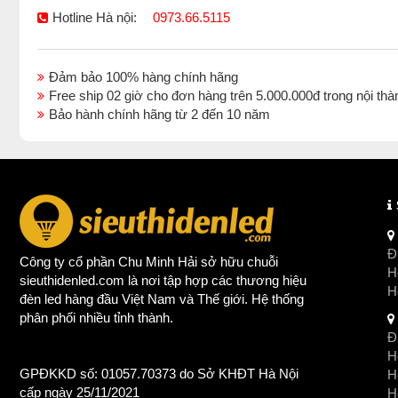
Hotline Hà nội:
0973.66.5115
Đảm bảo 100% hàng chính hãng
Free ship 02 giờ cho đơn hàng trên 5.000.000đ trong nội 
Bảo hành chính hãng từ 2 đến 10 năm
Đị
Công ty cổ phần Chu Minh Hải sở hữu chuỗi
Ho
sieuthidenled.com là nơi tập hợp các thương hiệu
H
đèn led
hàng đầu Việt Nam và Thế giới. Hệ thống
phân phối nhiều tỉnh thành.
Đị
Ho
GPĐKKD số: 01057.70373 do Sở KHĐT Hà Nội
H
cấp ngày 25/11/2021
Ho