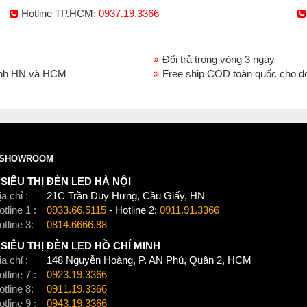
Hotline TP.HCM:
0937.19.3366
Đổi trả trong vòng 3 ngày
thành HN và HCM
Free ship COD toàn quốc cho đ
SHOWROOM
SIÊU THỊ ĐÈN LED HÀ NỘI
a chỉ :
21C Trần Duy Hưng, Cầu Giấy, HN
tline 1 :
0933.66.5115
- Hotline 2:
0911.91.3366
otline 3:
0814.6666.88
SIÊU THỊ ĐÈN LED HỒ CHÍ MINH
a chỉ :
148 Nguyễn Hoàng, P. AN Phú, Quận 2, HCM
tline 7 :
0923.19.3366
otline 8:
0911.19.3366
tline 9 :
0943.19.3366