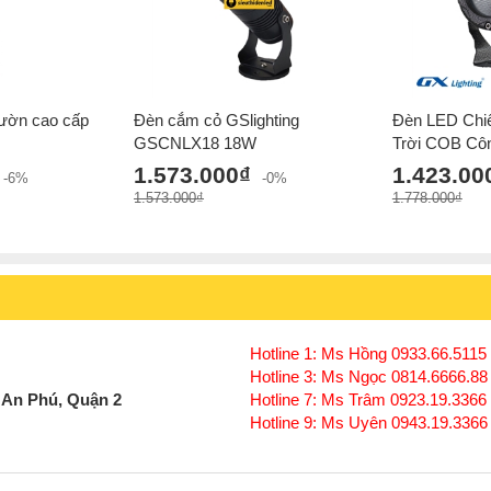
Ứng dụng đèn led rọi cột 18w
Đèn led rọi cột 18W có chùm sáng góc chiếu 
cột tòa nhà, tường tòa nhà tạo điểm nhấn và
vườn cao cấp
Đèn cắm cỏ GSlighting
Đèn LED Chi
GSCNLX18 18W
Trời COB Cô
1.573.000₫
1.423.00
-6%
-0%
1.573.000₫
1.778.000₫
Hotline 1: Ms Hồng 0933.66.5115 
Hotline 3: Ms Ngọc 0814.6666.88
 An Phú, Quận 2
Hotline 7: Ms Trâm 0923.19.3366
Hotline 9: Ms Uyên 0943.19.3366