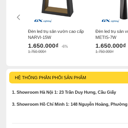
Đèn led trụ sân vườn cao cấp
Đèn led trụ sân 
NARVI-15W
METIS-7W
1.650.000₫
1.650.000₫
-6%
1.750.000₫
1.750.000₫
HỆ THỐNG PHÂN PHỐI SẢN PHẨM
1. Showroom Hà Nội 1: 23 Trần Duy Hưng, Cầu Giấy
3. Showroom Hồ Chí Minh 1: 148 Nguyễn Hoàng, Phường