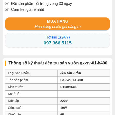
Đổi sản phẩm lỗi trong vòng 30 ngày
Cam kết giá rẻ nhất
MUA HÀNG
Mua càng nhiều giá càng rẻ
Hotline 1(24/7)
097.366.5115
Thông số kỹ thuật đèn trụ sân vườn gx-sv-01-h400
Loại Sản Phẩm
đèn sân vườn
Tên sản phẩm
GX-SV-01-H400
Kích thước
D108xH400
Khoét lổ
Điện áp
220V
Công suất
10W
Chuẩn ip
65