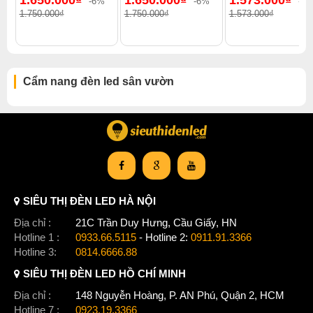
-6%
-6%
-0
1.750.000₫
1.750.000₫
1.573.000₫
Cẩm nang đèn led sân vườn
SIÊU THỊ ĐÈN LED HÀ NỘI
Địa chỉ :
21C Trần Duy Hưng, Cầu Giấy, HN
Hotline 1 :
0933.66.5115
- Hotline 2:
0911.91.3366
Hotline 3:
0814.6666.88
SIÊU THỊ ĐÈN LED HỒ CHÍ MINH
Địa chỉ :
148 Nguyễn Hoàng, P. AN Phú, Quận 2, HCM
Hotline 7 :
0923.19.3366