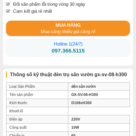
Đổi sản phẩm lỗi trong vòng 30 ngày
Cam kết giá rẻ nhất
MUA HÀNG
Mua càng nhiều giá càng rẻ
Hotline 1(24/7)
097.366.5115
Thông số kỹ thuật đèn trụ sân vườn gx-sv-08-h300
Loại Sản Phẩm
đèn sân vườn
Tên sản phẩm
GX-SV-08-H300
Kích thước
D108xH300
Khoét lổ
Điện áp
220V
Công suất
10W
Chuẩn ip
65