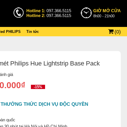
Hotline 1:
097.366.5115
GIỜ MỞ CỬA
Hotline 2:
097.366.5115
8h00 - 21h00
(
0
)
 led PHILIPS
Tin tức
ét Philips Hue Lightstrip Base Pack
ánh giá
0.000₫
-15%
 THƯỞNG THỨC DỊCH VỤ ĐỘC QUYỀN
oàn quốc
g 30 phút tại Hà Nội và Hồ Chí Minh