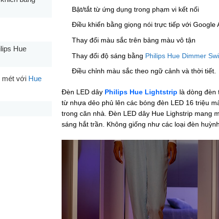
Bật/tắt từ ứng dụng trong phạm vi kết nối
Điều khiển bằng giọng nói trực tiếp với Google
Thay đổi màu sắc trên bảng màu vô tận
lips Hue
Thay đổi độ sáng bằng
Philips Hue Dimmer Swi
Điều chỉnh màu sắc theo ngữ cảnh và thời tiết.
0 mét với
Hue
Đèn LED dây
Philips Hue Lightstrip
là dòng đèn t
từ nhựa dẻo phủ lên các bóng đèn LED 16 triệu m
trong căn nhà. Đèn LED dây Hue Lighstrip mang mộ
sáng hắt trần. Không giống như các loại đèn huỳnh