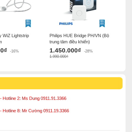
 WiZ Lightstrip
Philips HUE Bridge PH/VN (Bộ
2m
trung tâm điều khiển)
00₫
1.450.000₫
-16%
-28%
1.990.000₫
- Hotline 2: Ms Dung 0911.91.3366
 - Hotline 8: Mr Cường 0911.19.3366