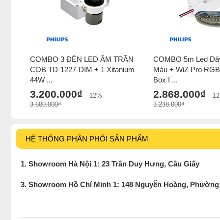
COMBO 3 ĐÈN LED ÂM TRẦN
COMBO 5m Led Dây 
COB TD-1227-DIM + 1 Xitanium
Màu + WiZ Pro RGB
44W ...
Box I ...
3.200.000₫
2.868.000₫
-12%
-1
3.600.000₫
3.238.000₫
HỆ THỐNG PHÂN PHỐI SẢN PHẨM
1. Showroom Hà Nội 1: 23 Trần Duy Hưng, Cầu Giấy
3. Showroom Hồ Chí Minh 1: 148 Nguyễn Hoàng, Phường