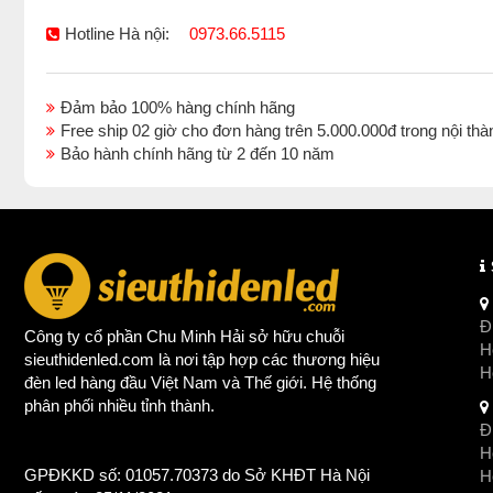
Hotline Hà nội:
0973.66.5115
Đảm bảo 100% hàng chính hãng
Free ship 02 giờ cho đơn hàng trên 5.000.000đ trong nội 
Bảo hành chính hãng từ 2 đến 10 năm
Đị
Công ty cổ phần Chu Minh Hải sở hữu chuỗi
Ho
sieuthidenled.com là nơi tập hợp các thương hiệu
H
đèn led
hàng đầu Việt Nam và Thế giới. Hệ thống
phân phối nhiều tỉnh thành.
Đị
Ho
GPĐKKD số: 01057.70373 do Sở KHĐT Hà Nội
H