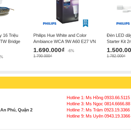
16 Triệu
Philips Hue White and Color
Đèn LED dây
TW Bridge
Ambiance WCA 9W A60 E27 VN
Starter Kit 
1.690.000₫
1.500.0
-6%
1.790.000₫
1.782.000₫
2%
Hotline 1: Ms Hồng 0933.66.5115 
Hotline 3: Ms Ngọc 0814.6666.88
 An Phú, Quận 2
Hotline 7: Ms Trâm 0923.19.3366
Hotline 9: Ms Uyên 0943.19.3366