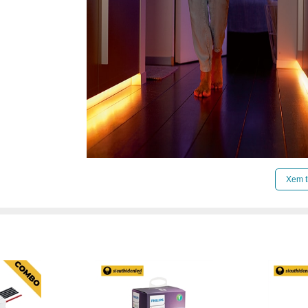
Xem t
Hue Lightstrip có thể uốn cong linh hoạt, dễ d
Dải đèn LED dây Philips Hue Lightstrip linh hoạt c
dài mong muốn. Bạn có thể dùng Hue Lighstrip cho
dùng chiếu sáng hắt trần hoặc phục vụ các bữa ti
cách phương Tây. Đơn giản nhưng mang lại sức c
bước vào căn nhà của bạn.