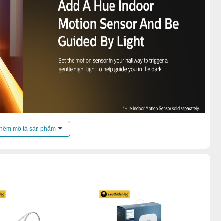
hêm mô tả sản phẩm
àng lắp đặt
ó thể uốn cong quanh các góc. Dễ dàng cắt và kết nối theo chiều
 nhiều khu vực khác nhau. Nếu thiết kế tại phòng khách, có thể
ệc. Chiếu sáng hắt trần là sản phẩm được thiết kế theo phong
uốn hút và thẩm
mỹ
cao. Giúp thu hút nhãn quan của khách khi