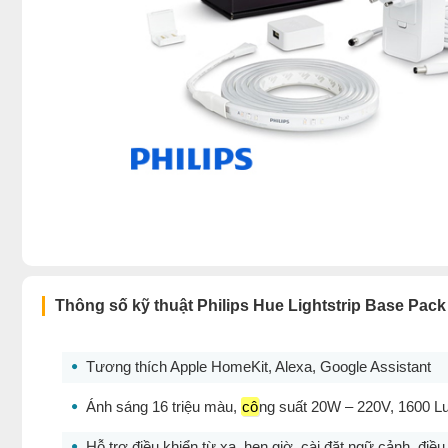
Thông số kỹ thuật Philips Hue Lightstrip Base Pa
Tương thích Apple HomeKit, Alexa, Google Assistant
Ánh sáng 16 triệu màu,
cô
ng suất 20W – 220V, 1600 
Hỗ trợ điều khiển từ xa, hẹn giờ, cài đặt ngữ cảnh, điều