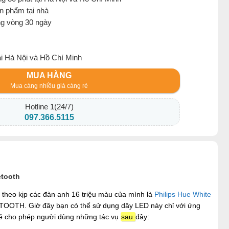
ản phẩm tại nhà
ng vòng 30 ngày
ại Hà Nội và Hồ Chí Minh
MUA HÀNG
Mua càng nhiều giá càng rẻ
Hotline 1(24/7)
097.366.5115
etooth
theo kịp các đàn anh 16 triệu màu của mình là
Philips Hue White
ETOOTH. Giờ đây bạn có thể sử dụng dây LED này chỉ với ứng
sẽ cho phép người dùng những tác vụ
sau
đây: