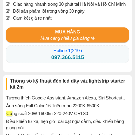
Giao hàng nhanh trong 30 phút tại Hà Nội và Hồ Chí Minh
Đổi sản phẩm lỗi trong vòng 30 ngày
Cam kết giá rẻ nhất
MUA HÀNG
Mua càng nhiều giá càng rẻ
Hotline 1(24/7)
097.366.5115
Thông số kỹ thuật đèn led dây wiz lightstrip starter
kit 2m
Tương thích Google Assistant, Amazon Alexa, Siri Shortcut…
Ánh sáng Full Color
16 Triệu màu
2200K-6500K
Cô
ng suất 20W 1600lm 220-240V CRI 80
Điều khiển từ xa, hẹn giờ, cài đặt ngữ cảnh, điều khiển bằng
giọng nói