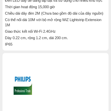
Đèn LED dây dễ dàng lắp đặt và sử dụng cho nhiều khu vực
Thời gian hoạt động 15,000 giờ
Chiều dài dây đèn 2M (Chưa bao gồm độ dài của dây nguồn)
Có thể nối dài 10M với bộ mở rộng
WiZ L
ightstrip Extension
1M
Giao thức kết nối Wi-Fi 2.4GHz
Dày
0.22 cm, rộng
1.2 cm, dài 2
00 cm.
IP65