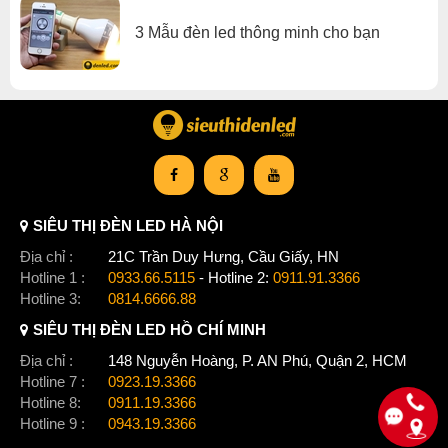
3 Mẫu đèn led thông minh cho bạn
Bộ
LED dây
WiZ Lightstrip Starter Kit được trang bị
cô
ng nghệ
ánh sáng 16 triệu màu, bao gồm các màu trắng. Với bảng màu
đa dạng và phong phú từ Wiz. Bạn có thể lựa chọn được bất
kì màu sắc yêu thích nào để phù hợp với tâm trạng và căn
phòng của mình. Độ sáng của đèn
WiZ
là 1600lm 20W, nó đủ
để bạn chiếu sáng khu vực phía
sau
Salon hay là trên các kệ
bếp.
SIÊU THỊ ĐÈN LED HÀ NỘI
Địa chỉ :
21C Trần Duy Hưng, Cầu Giấy, HN
Hotline 1 :
0933.66.5115
- Hotline 2:
0911.91.3366
Hotline 3:
0814.6666.88
SIÊU THỊ ĐÈN LED HỒ CHÍ MINH
Địa chỉ :
148 Nguyễn Hoàng, P. AN Phú, Quận 2, HCM
Hotline 7 :
0923.19.3366
Hotline 8:
0911.19.3366
Hotline 9 :
0943.19.3366