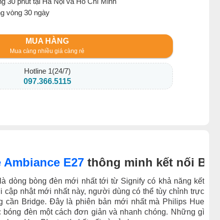
g 30 phút tại Hà Nội và Hồ Chí Minh
ng vòng 30 ngày
MUA HÀNG
Mua càng nhiều giá càng rẻ
Hotline 1(24/7)
097.366.5115
e Ambiance E27
thông minh kết nối Blu
là dòng bòng đèn mới nhất tới từ Signify có khả năng kết
i cập nhật mới nhất này, người dùng có thể tùy chỉnh trực
g cần Bridge. Đây là phiên bản mới nhất mà Philips Hue
 bóng đèn một cách đơn giản và nhanh chóng. Những gì