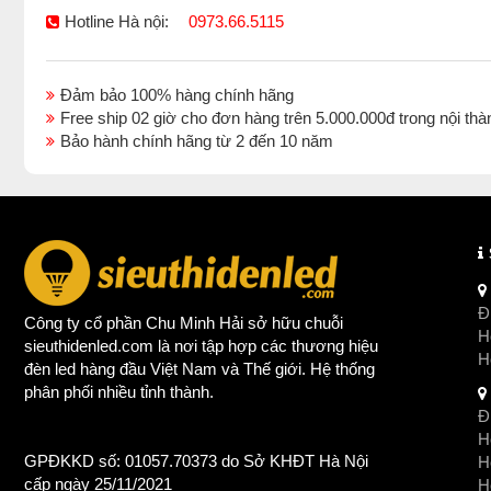
Hotline Hà nội:
0973.66.5115
Đảm bảo 100% hàng chính hãng
Free ship 02 giờ cho đơn hàng trên 5.000.000đ trong nội 
Bảo hành chính hãng từ 2 đến 10 năm
Đị
Công ty cổ phần Chu Minh Hải sở hữu chuỗi
Ho
sieuthidenled.com là nơi tập hợp các thương hiệu
H
đèn led
hàng đầu Việt Nam và Thế giới. Hệ thống
phân phối nhiều tỉnh thành.
Đị
Ho
GPĐKKD số: 01057.70373 do Sở KHĐT Hà Nội
H
cấp ngày 25/11/2021
Ho