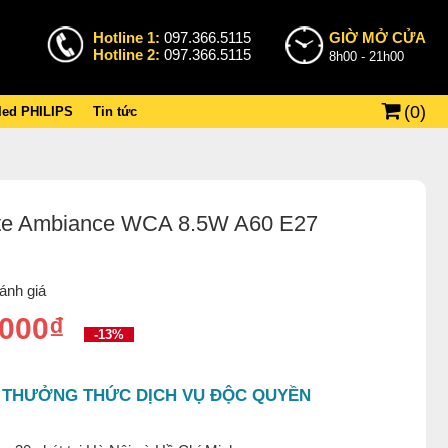
Hotline 1:
097.366.5115
GIỜ MỞ CỬA
Hotline 2:
097.366.5115
8h00 - 21h00
(
0
)
 led PHILIPS
Tin tức
ite Ambiance WCA 8.5W A60 E27
ánh giá
.000₫
-13%
 THƯỞNG THỨC DỊCH VỤ ĐỘC QUYỀN