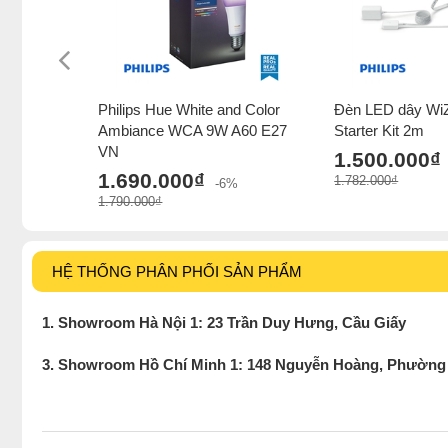
Philips Hue White and Color
Đèn LED dây WiZ 
Ambiance WCA 9W A60 E27
Starter Kit 2m
VN
1.500.000₫
1.690.000₫
1.782.000₫
-6%
1.790.000₫
HỆ THỐNG PHÂN PHỐI SẢN PHẨM
1. Showroom Hà Nội 1: 23 Trần Duy Hưng, Cầu Giấy
3. Showroom Hồ Chí Minh 1: 148 Nguyễn Hoàng, Phường