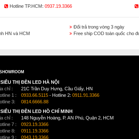
Hotline TP.HCM:
0937.19.3366
Đổi trả trong vòng 3 ngày
thành HN và HCM
Free ship COD toàn quốc cho đ
SHOWROOM
SIÊU THỊ ĐÈN LED HÀ NỘI
a chỉ :
21C Trần Duy Hưng, Cầu Giấy, HN
tline 1 :
0933.66.5115
- Hotline 2:
0911.91.3366
otline 3:
0814.6666.88
SIÊU THỊ ĐÈN LED HỒ CHÍ MINH
a chỉ :
148 Nguyễn Hoàng, P. AN Phú, Quận 2, HCM
tline 7 :
0923.19.3366
otline 8:
0911.19.3366
tline 9 :
0943.19.3366