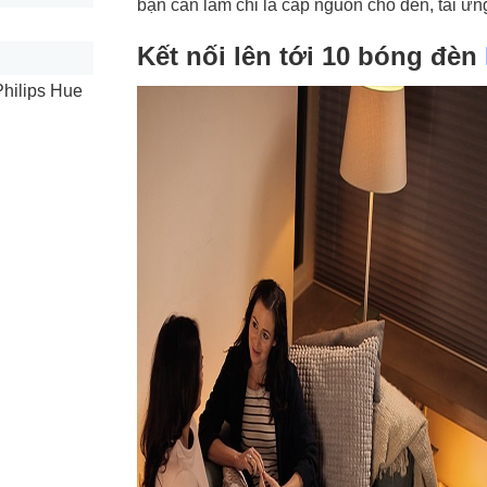
bạn cần làm chỉ là cấp nguồn cho đèn, tải ứn
Kết nối lên tới 10 bóng đèn
hilips Hue