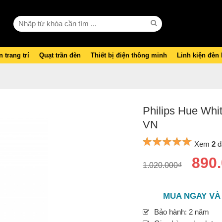
 trang trí
Quạt trần đèn
Thiết bị điện thông minh
Linh kiện đèn
Philips Hue Wh
VN
Xem
2
đ
890
1.020.000₫
MUA NGAY VÀ
Bảo hành: 2 năm