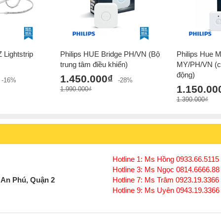
Hue Dimmer sẽ rất thích hợp dùng cho phòng 
biệt là có thể thay đổi độ sáng khi
chú
ng chưa
Ánh sáng theo tâm trạng
giú
Lightstrip
Philips HUE Bridge PH/VN (Bộ
Philips Hue M
Những bóng đèn
Philips Hue White Ambia
trung tâm điều khiển)
MY/PH/VN (c
ánh vàng sáng ấm áp đến ánh sáng trắng mát
động)
độ sáng từ cao tới thấp. Bạn có thể điều 
1.450.000₫
-16%
-28%
sáng phù hợp cho nhu cầu hàng ngày của bạ
1.150.00
1.990.000₫
đó là:
Energize và Concentrate
có thể dùng
1.390.000₫
Tăng độ sáng tối đa để tập trung làm việc
Tăng độ sáng khu vực nấu ăn để tạo ra cá
Trong khi đó 2 ngữ cảnh
giúp b
Read và Relax
Hotline 1: Ms Hồng 0933.66.5115 
Hotline 3: Ms Ngọc 0814.6666.88
 An Phú, Quận 2
Hotline 7: Ms Trâm 0923.19.3366
Hotline 9: Ms Uyên 0943.19.3366