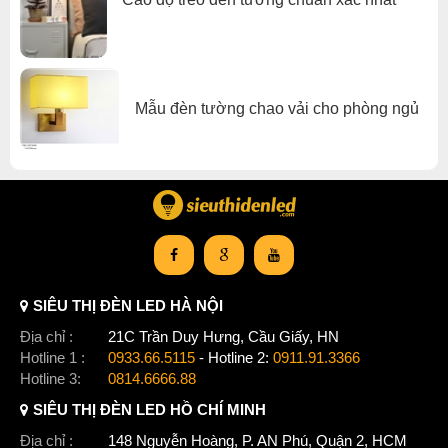
Cửa hàng Denled.com – 21C Trần Duy Hưng, Cầu Giấy,
Hà Nội. (Mở cửa đến 21h các ngày trong tuần)
HOTLINE: 0933.66.5115 – 0911.91.3366
Email: denled@denled.com
Website: http://denled.com
Mẫu đèn tường chao vải cho phòng ngủ
ĐÈN LED GẮN TƯỜNG 2*5W HD-2x5w (Vỏ đen/xám)
Click để xem thêm chiết khấu, quà tặng và khuyến mãi của
đèn tường
.
Xem thêm:
Đèn tường 1 đầu
SIÊU THỊ ĐÈN LED HÀ NỘI
Địa chỉ :
21C Trần Duy Hưng, Cầu Giấy, HN
Hotline 1 :
0933.66.5115
- Hotline 2:
0911.91.3366
Hotline 3:
0814.6666.88
SIÊU THỊ ĐÈN LED HỒ CHÍ MINH
Địa chỉ :
148 Nguyễn Hoàng, P. AN Phú, Quận 2, HCM