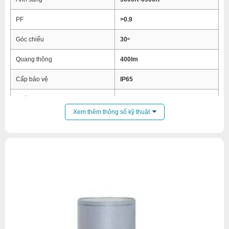
PF
>0.9
Góc chiếu
30ᵒ
Quang thông
400lm
Cấp bảo vệ
IP65
Tuổi thọ
30000h
Xem thêm thông số kỹ thuật
Kích thước
D90 x H200mm
Vật liệu
Hợp kim nhôm