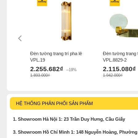
Đèn tường trang trí pha lê
Đèn tường trang t
VPL.19
VPL.8829-2
2.255.682₫
2.115.080₫
--19%
1.893.000₫
1.942.000₫
HỆ THỐNG PHÂN PHỐI SẢN PHẨM
1. Showroom Hà Nội 1: 23 Trần Duy Hưng, Cầu Giấy
3. Showroom Hồ Chí Minh 1: 148 Nguyễn Hoàng, Phường