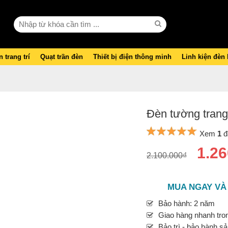
 trang trí
Quạt trần đèn
Thiết bị điện thông minh
Linh kiện đèn
Đèn tường trang
Xem
1
đ
1.26
2.100.000₫
MUA NGAY VÀ
Bảo hành: 2 năm
Giao hàng nhanh tron
Bảo trì - bảo hành s