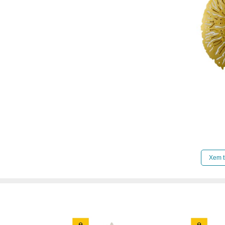
Click để xem thêm chiết khấu, quà tặng và khuy
Xem t
Xem thêm:
Đèn tường hiện đại
,
Đèn tường phòn