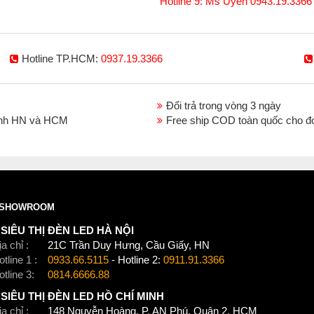
Hotline 9: Ms Uyên 0943.19.3366
Hotline TP.HCM:
0937.19.3366
Đổi trả trong vòng 3 ngày
thành HN và HCM
Free ship COD toàn quốc cho đ
SHOWROOM
SIÊU THỊ ĐÈN LED HÀ NỘI
a chỉ :
21C Trần Duy Hưng, Cầu Giấy, HN
tline 1 :
0933.66.5115
- Hotline 2:
0911.91.3366
otline 3:
0814.6666.88
SIÊU THỊ ĐÈN LED HỒ CHÍ MINH
a chỉ :
148 Nguyễn Hoàng, P. AN Phú, Quận 2, HCM