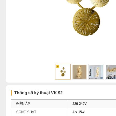
Thông số kỹ thuật VK.92
ĐIỆN ÁP
220-240V
CÔNG SUẤT
4 x 15w