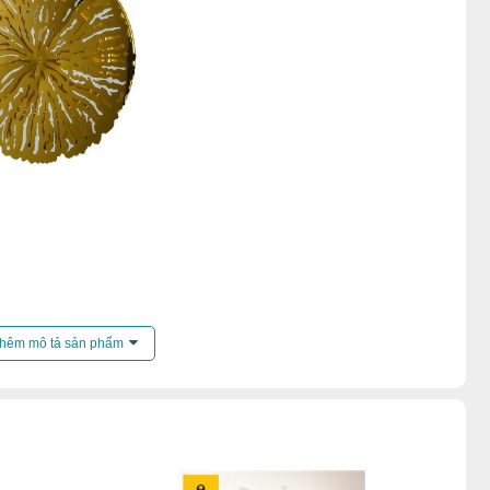
ến mãi của
đèn tường
.
hêm mô tả sản phẩm
g ngủ
,
Đèn tường trong nhà