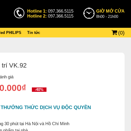
Hotline 1:
097.366.5115
GIỜ MỞ CỬA
Hotline 2:
097.366.5115
8h00 - 21h00
(
0
)
 led PHILIPS
Tin tức
 trí VK.92
ánh giá
0.000₫
-40%
 THƯỞNG THỨC DỊCH VỤ ĐỘC QUYỀN
g 30 phút tại Hà Nội và Hồ Chí Minh
ản phẩm tại nhà