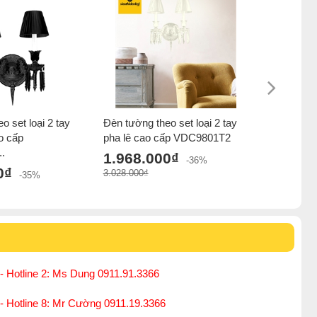
o set loại 2 tay
Đèn tường theo set loại 2 tay
Đèn led g
o cấp
pha lê cao cấp VDC9801T2
ARA-14W
.
1.968.000₫
1.960.
-36%
0₫
3.028.000₫
2.060.000₫
-35%
- Hotline 2: Ms Dung 0911.91.3366
 - Hotline 8: Mr Cường 0911.19.3366