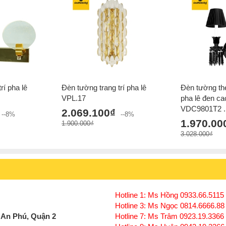
rí pha lê
Đèn tường trang trí pha lê
Đèn tường the
VPL.17
pha lê đen ca
VDC9801T2 ..
2.069.100₫
--8%
--8%
1.970.00
1.900.000₫
3.028.000₫
Hotline 1: Ms Hồng 0933.66.5115 
Hotline 3: Ms Ngọc 0814.6666.88
 An Phú, Quận 2
Hotline 7: Ms Trâm 0923.19.3366