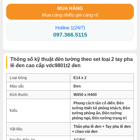
MUA HÀNG
Mua càng nhiều giá càng rẻ
Hotline 1(24/7)
097.366.5115
Thông số kỹ thuật đèn tường theo set loại 2 tay pha
lê đen cao cấp vdc9801t2 đen
Loại bóng
E14 x 2
Màu sắc
Đen
Kích thước
W450 x H400
Phong cách tân cổ điển. Đèn
tường thiết kế phòng khách, Đèn
Kiểu
tường phòng ăn, Đèn tường
phòng ngủ, Đèn tường trang trí
Thân pha lê đen + Tay pha lê đen
Vật liệu
+ chao vải đen