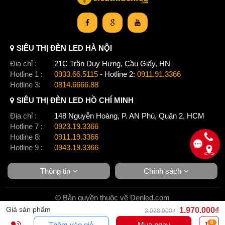
SIÊU THỊ ĐÈN LED HÀ NỘI
Địa chỉ :
21C Trần Duy Hưng, Cầu Giấy, HN
Hotline 1 :
0933.66.5115
- Hotline 2:
0911.91.3366
Hotline 3:
0814.6666.88
SIÊU THỊ ĐÈN LED HỒ CHÍ MINH
Địa chỉ :
148 Nguyễn Hoàng, P. AN Phú, Quận 2, HCM
Hotline 7 :
0923.19.3366
Hotline 8:
0911.19.3366
Hotline 9 :
0943.19.3366
Thông tin
Chính sách
© Bản quyền thuộc về Denled.com
Giá sản phẩm
1.970.000₫
3.028.000₫
0
Thêm vào giỏ
Mua ngay