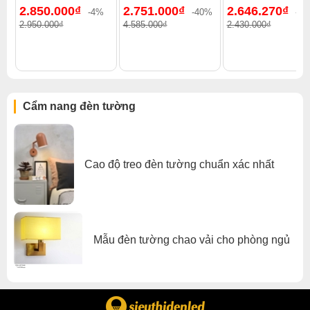
2.850.000₫
2.751.000₫
2.646.270₫
đèn tường
.
-4%
-40%
--8
2.950.000₫
4.585.000₫
2.430.000₫
Xem thêm:
Đèn tường cổ điển
,
Đèn tường phòng ngủ
,
Đèn tường phòng khách
,
Đèn tường trong nhà
,
Đèn tường pha lê
,
Đèn tường chao vải
Cẩm nang đèn tường
Cao độ treo đèn tường chuẩn xác nhất
Mẫu đèn tường chao vải cho phòng ngủ