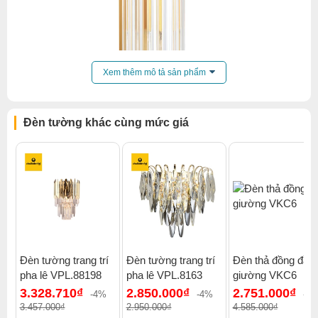
Xem thêm mô tả sản phẩm
Đèn tường khác cùng mức giá
Đèn tường trang trí
Đèn tường trang trí
Đèn thả đồng đầu
pha lê VPL.88198
pha lê VPL.8163
giường VKC6
Click để xem thêm chiết khấu, quà tặng và khuyến mãi của
3.328.710₫
2.850.000₫
2.751.000₫
đèn tường
.
-4%
-4%
-4
3.457.000₫
2.950.000₫
4.585.000₫
Xem thêm:
Đèn tường hiện đại
,
Đèn tường phòng ngủ
,