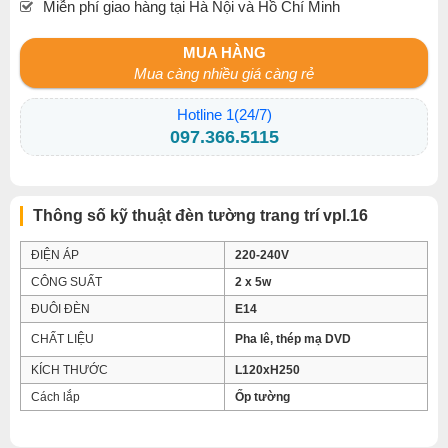
Miễn phí giao hàng tại Hà Nội và Hồ Chí Minh
MUA HÀNG
Mua càng nhiều giá càng rẻ
Hotline 1(24/7)
097.366.5115
Thông số kỹ thuật đèn tường trang trí vpl.16
ĐIỆN ÁP
220-240V
CÔNG SUẤT
2 x 5w
ĐUÔI ĐÈN
E14
CHẤT LIỆU
Pha lê, thép mạ DVD
KÍCH THƯỚC
L120xH250
Cách lắp
Ốp tường