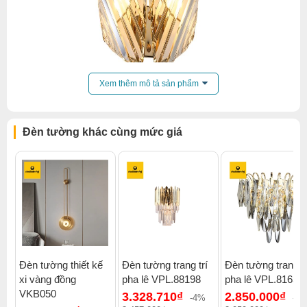
Xem thêm mô tả sản phẩm
Đèn tường khác cùng mức giá
Đèn tường thiết kế
Đèn tường trang trí
Đèn tường trang tr
xi vàng đồng
pha lê VPL.88198
pha lê VPL.8163
Click để xem thêm chiết khấu, quà tặng và khuyến mãi của
VKB050
3.328.710₫
2.850.000₫
đèn tường
.
-4%
-4