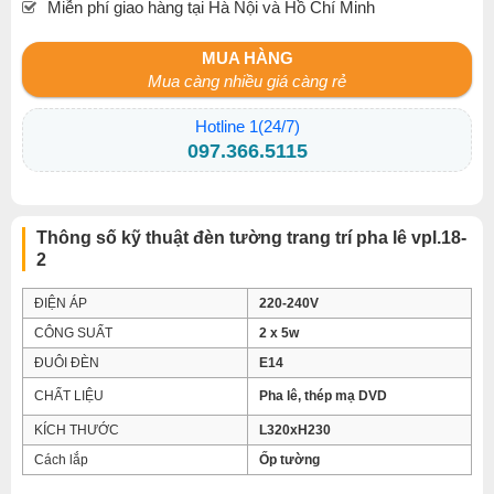
Miễn phí giao hàng tại Hà Nội và Hồ Chí Minh
MUA HÀNG
Mua càng nhiều giá càng rẻ
Hotline 1(24/7)
097.366.5115
Thông số kỹ thuật đèn tường trang trí pha lê vpl.18-
2
ĐIỆN ÁP
220-240V
CÔNG SUẤT
2 x 5w
ĐUÔI ĐÈN
E14
CHẤT LIỆU
Pha lê, thép mạ DVD
KÍCH THƯỚC
L320xH230
Cách lắp
Ốp tường