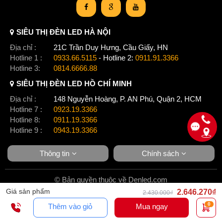
SIÊU THỊ ĐÈN LED HÀ NỘI
Địa chỉ :
21C Trần Duy Hưng, Cầu Giấy, HN
Hotline 1 :
0933.66.5115
- Hotline 2:
0911.91.3366
Hotline 3:
0814.6666.88
SIÊU THỊ ĐÈN LED HỒ CHÍ MINH
Địa chỉ :
148 Nguyễn Hoàng, P. AN Phú, Quận 2, HCM
Hotline 7 :
0923.19.3366
Hotline 8:
0911.19.3366
Hotline 9 :
0943.19.3366
Thông tin
Chính sách
© Bản quyền thuộc về Denled.com
Giá sản phẩm
2.646.270₫
2.430.000₫
0
Thêm vào giỏ
Mua ngay