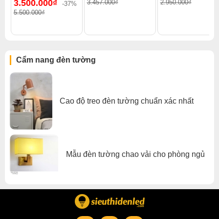
3.500.000₫
3.457.000₫
2.950.000₫
-37%
Xem thêm:
Đèn tường hiện đại
,
Đèn tường phòng ngủ
,
5.500.000₫
Đèn tường trong nhà
,
Đèn tường pha lê
Cẩm nang đèn tường
Cao độ treo đèn tường chuẩn xác nhất
Mẫu đèn tường chao vải cho phòng ngủ