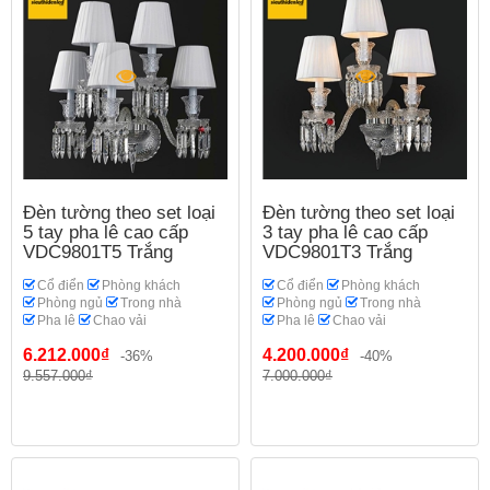
Đèn tường theo set loại
Đèn tường theo set loại
5 tay pha lê cao cấp
3 tay pha lê cao cấp
VDC9801T5 Trắng
VDC9801T3 Trắng
Cổ điển
Phòng khách
Cổ điển
Phòng khách
Phòng ngủ
Trong nhà
Phòng ngủ
Trong nhà
Pha lê
Chao vải
Pha lê
Chao vải
6.212.000₫
4.200.000₫
-36%
-40%
9.557.000₫
7.000.000₫