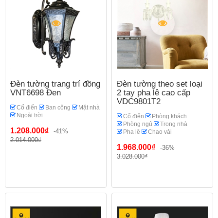
Đèn tường trang trí đồng
Đèn tường theo set loại
VNT6698 Đen
2 tay pha lê cao cấp
VDC9801T2
Cổ điển
Ban công
Mặt nhà
Ngoài trời
Cổ điển
Phòng khách
Phòng ngủ
Trong nhà
1.208.000₫
-41%
Pha lê
Chao vải
2.014.000₫
1.968.000₫
-36%
3.028.000₫