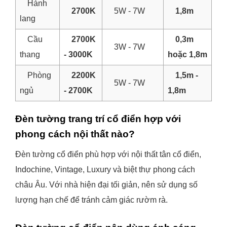
Hành
2700K
5W - 7W
1,8m
lang
Cầu
2700K
0,3m
3W - 7W
thang
- 3000K
hoặc 1,8m
Phòng
2200K
1,5m -
5W - 7W
ngủ
- 2700K
1,8m
Đèn tường trang trí cổ điển hợp với
phong cách nội thất nào?
Đèn tường cổ điển phù hợp với nội thất tân cổ điển,
Indochine, Vintage, Luxury và biệt thự phong cách
châu Âu. Với nhà hiện đại tối giản, nên sử dụng số
lượng hạn chế để tránh cảm giác rườm rà.