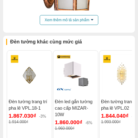
Xem thêm mô tả sản phẩm
Đèn tường khác cùng mức giá
Đèn tường trang trí
Đèn led gắn tường
Đèn tường trang tr
pha lê VPL.18-1
cao cấp MIZAR-
pha lê VPL.02
Click để xem thêm chiết khấu, quà tặng và khuyến mãi của
10W
1.867.030₫
1.844.040₫
đèn tường
.
-3%
-8
1.860.000₫
1.914.000₫
1.993.000₫
-6%
Xem thêm:
Đèn tường cổ điển
,
Đèn tường mặt nhà
,
1.960.000₫
Đèn tường ban công
,
Đèn tường ngoài trời
,
Đèn tường bàn thờ