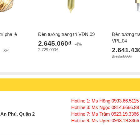
rí pha lê
Đèn tường trang trí VĐN.09
Đèn tường tra
VPL.04
2.645.060₫
-4%
2.641.43
2.729.000₫
--8%
2.725.000₫
Hotline 1: Ms Hồng 0933.66.5115 
Hotline 3: Ms Ngọc 0814.6666.88
 An Phú, Quận 2
Hotline 7: Ms Trâm 0923.19.3366
Hotline 9: Ms Uyên 0943.19.3366