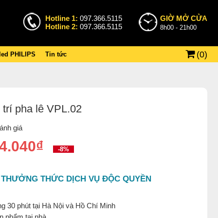
Hotline 1:
097.366.5115
GIỜ MỞ CỬA
Hotline 2:
097.366.5115
8h00 - 21h00
(
0
)
 led PHILIPS
Tin tức
trí pha lê VPL.02
ánh giá
4.040₫
-8%
 THƯỞNG THỨC DỊCH VỤ ĐỘC QUYỀN
g 30 phút tại Hà Nội và Hồ Chí Minh
ản phẩm tại nhà