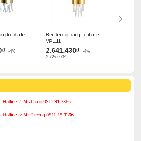
ng trí pha lê
Đèn tường trang trí pha lê
Đèn tường
VPL.11
2.430.
0₫
2.641.430₫
2.830.000₫
-4%
-4%
2.725.000₫
- Hotline 2: Ms Dung 0911.91.3366
 - Hotline 8: Mr Cường 0911.19.3366