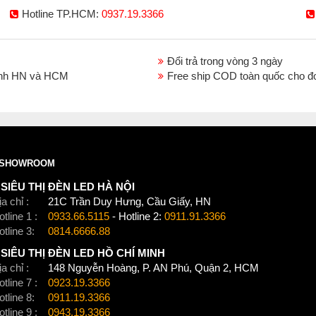
Hotline TP.HCM:
0937.19.3366
Đổi trả trong vòng 3 ngày
thành HN và HCM
Free ship COD toàn quốc cho đ
SHOWROOM
SIÊU THỊ ĐÈN LED HÀ NỘI
a chỉ :
21C Trần Duy Hưng, Cầu Giấy, HN
tline 1 :
0933.66.5115
- Hotline 2:
0911.91.3366
otline 3:
0814.6666.88
SIÊU THỊ ĐÈN LED HỒ CHÍ MINH
a chỉ :
148 Nguyễn Hoàng, P. AN Phú, Quận 2, HCM
tline 7 :
0923.19.3366
otline 8:
0911.19.3366
tline 9 :
0943.19.3366