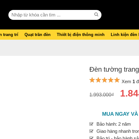
 trang trí
Quạt trần đèn
Thiết bị điện thông minh
Linh kiện đèn
Đèn tường trang 
Xem
1
đ
1.84
1.993.000₫
MUA NGAY VÀ
Bảo hành: 2 năm
Giao hàng nhanh tron
Bảo trì - bảo hành s