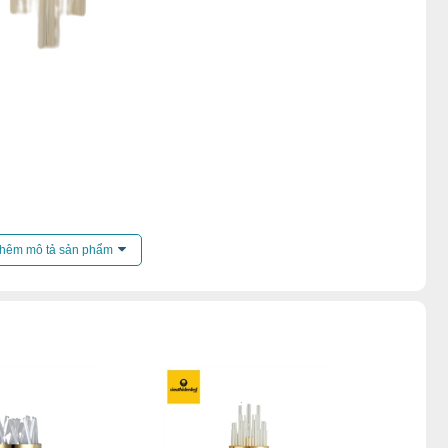
ến mãi của
đèn tường
.
hêm mô tả sản phẩm
g khách
,
Đèn tường phòng ngủ
,
Đèn tường trong nhà
,