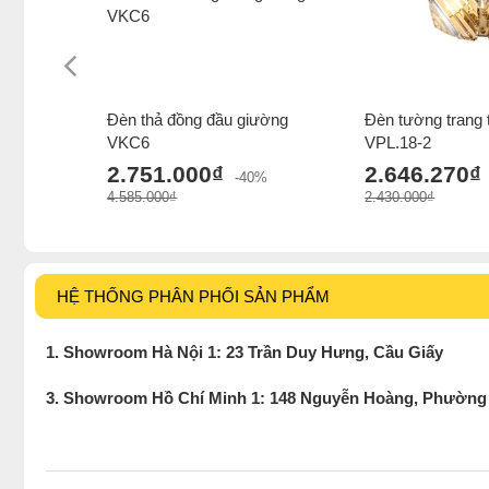
Đèn thả đồng đầu giường
Đèn tường trang t
VKC6
VPL.18-2
2.751.000₫
2.646.270₫
-40%
4.585.000₫
2.430.000₫
HỆ THỐNG PHÂN PHỐI SẢN PHẨM
1. Showroom Hà Nội 1: 23 Trần Duy Hưng, Cầu Giấy
3. Showroom Hồ Chí Minh 1: 148 Nguyễn Hoàng, Phường