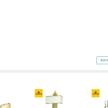
Click để xem thêm chiết khấu, quà tặng và khuy
Xem t
Xem thêm:
Đèn tường hiện đại
,
Đèn tường phòn
Đèn tường pha lê