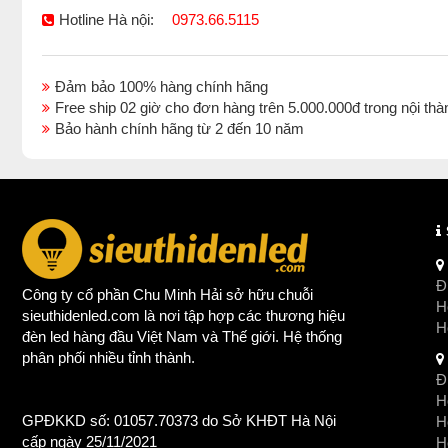
Hotline Hà nội:
0973.66.5115
Đảm bảo 100% hàng chính hãng
Free ship 02 giờ cho đơn hàng trên 5.000.000đ trong nội 
Bảo hành chính hãng từ 2 đến 10 năm
Đị
Công ty cổ phần Chu Minh Hải sở hữu chuỗi
Ho
sieuthidenled.com là nơi tập hợp các thương hiệu
H
đèn led
hàng đầu Việt Nam và Thế giới. Hệ thống
phân phối nhiều tỉnh thành.
Đị
Ho
GPĐKKD số: 01057.70373 do Sở KHĐT Hà Nội
H
cấp ngày 25/11/2021
Ho