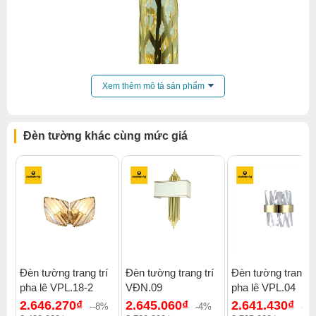
Xem thêm mô tả sản phẩm
Đèn tường khác cùng mức giá
Đèn tường trang trí
Đèn tường trang trí
Đèn tường trang tr
pha lê VPL.18-2
VĐN.09
pha lê VPL.04
Click để xem thêm chiết khấu, quà tặng và khuyến mãi của
2.646.270₫
2.645.060₫
2.641.430₫
đèn tường
.
--8%
-4%
-4