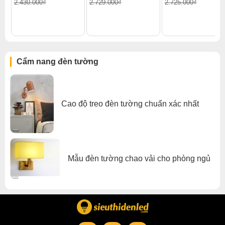
2.430.000₫
2.729.000₫
2.725.000₫
Xem thêm:
Đèn tường hiện đại
,
Đèn tường phòng khách
,
Đèn tường phòng ngủ
,
Đèn tường trong nhà
,
Đèn tường pha lê
Cẩm nang đèn tường
Cao độ treo đèn tường chuẩn xác nhất
Mẫu đèn tường chao vải cho phòng ngủ