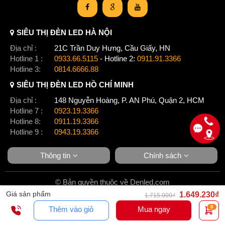
SIÊU THỊ ĐÈN LED HÀ NỘI
Địa chỉ :
21C Trần Duy Hưng, Cầu Giấy, HN
Hotline 1 :
0933.66.5115
- Hotline 2:
0911.91.3366
Hotline 3:
0814.6666.88
SIÊU THỊ ĐÈN LED HỒ CHÍ MINH
Địa chỉ :
148 Nguyễn Hoàng, P. AN Phú, Quận 2, HCM
Hotline 7 :
0923.19.3366
Hotline 8:
0911.19.3366
Hotline 9 :
0943.19.3366
Thông tin
Chính sách
© Bản quyền thuộc về Denled.com
Giá sản phẩm
1.649.230₫
1.715.000₫
0
Thêm vào giỏ
Mua ngay