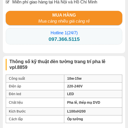
Miễn phí giao hàng tại Hà Nội và Hồ Chí Minh
MUA HÀNG
Mua càng nhiều giá càng rẻ
Hotline 1(24/7)
097.366.5115
Thông số kỹ thuật đèn tường trang trí pha lê
vpl.8859
Công suất
10w-15w
Điện áp
220-240V
Đèn led
LED
Chât liệu
Pha lê, thép mạ DVD
Kích thước
L100xH200
Cách lắp
Ốp tường