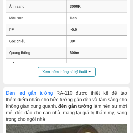
Ánh sáng
3000K
Màu sơn
Đen
PF
>0.9
Góc chiếu
30ᵒ
Quang thông
800m
Cấp bảo vệ
IP65
Xem thêm thông số kỹ thuật
Tuổi thọ
30000h
Kích thước
160*160*100
Đèn led gắn tường
RA-110 được thiết kế để tạo
thêm điểm nhấn cho bức tường gắn đèn và làm sáng cho
Vật liệu
Hợp kim nhôm
không gian xung quanh.
đèn gắn tường
làm nên sự mới
mẻ, độc đáo cho căn nhà, mang lại giá trị thẩm mỹ, sang
trọng cho ngôi nhà