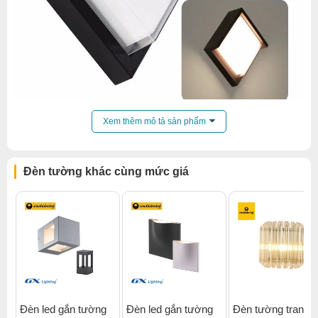
Xem thêm mô tả sản phẩm
Tiêu chuẩn IP65
– Định nghĩa: IP là tiêu chuẩn công bố bởi IETC
Đèn tường khác cùng mức giá
(International Electro Technical Commision – Ủy ban Kỹ
thuật điện tử Quốc tế). IP là viết tắt cho Ingress
Protection.
+ IP6x – Chống bụi. Chống lại hoàn toàn sự xâm nhập
của bụi.
+ Ipx5 – Với mức chỉ số chống nước 5, nước được phun
từ vòi (6,3mm) vào vỏ từ bất cứ hướng nào sẽ không có
tác động nguy hiểm.
Đèn led gắn tường
Đèn led gắn tường
Đèn tường trang tr
>> Tiêu chuẩn IP65 là tiêu chuẩn bắt buộc cho các đèn