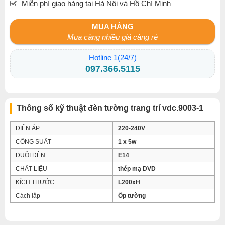
Miễn phí giao hàng tại Hà Nội và Hồ Chí Minh
MUA HÀNG
Mua càng nhiều giá càng rẻ
Hotline 1(24/7)
097.366.5115
Thông số kỹ thuật đèn tường trang trí vdc.9003-1
ĐIỆN ÁP
220-240V
CÔNG SUẤT
1 x 5w
ĐUÔI ĐÈN
E14
CHẤT LIỆU
thép mạ DVD
KÍCH THƯỚC
L200xH
Cách lắp
Ốp tường