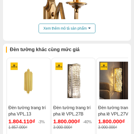
Xem thêm mô tả sản phẩm
Đèn tường khác cùng mức giá
Đèn tường trang trí
Đèn tường trang trí
Đèn tường trang tr
pha VPL.13
pha lê VPL.27B
pha lê VPL.27V
Click để xem thêm chiết khấu, quà tặng và khuyến mãi của
1.804.110₫
1.800.000₫
1.800.000₫
đèn tường
.
-3%
-40%
-4
1.857.000₫
3.000.000₫
3.000.000₫
Xem thêm:
Đèn tường tân cổ điển
,
Đèn tường phòng khách
,