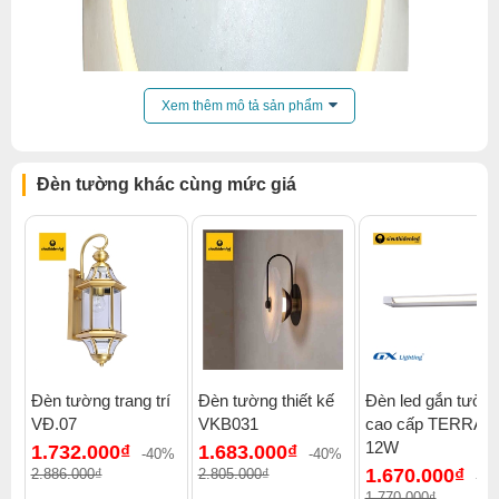
Xem thêm mô tả sản phẩm
Đèn tường khác cùng mức giá
Đèn tường trang trí
Đèn tường thiết kế
Đèn led gắn tườn
VĐ.07
VKB031
cao cấp TERRA-
Click để xem thêm chiết khấu, quà tặng và khuyến mãi của
12W
1.732.000₫
1.683.000₫
đèn tường
.
-40%
-40%
1.670.000₫
2.886.000₫
2.805.000₫
-6
Xem thêm:
Đèn tường hiện đại
,
Đèn tường phòng ngủ
,
1.770.000₫