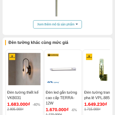
Xem thêm mô tả sản phẩm
Đèn tường khác cùng mức giá
Đèn tường thiết kế
Đèn led gắn tường
Đèn tường trang tr
VKB031
cao cấp TERRA-
pha lê VPL.8859
Click để xem thêm chiết khấu, quà tặng và khuyến mãi của
12W
1.683.000₫
1.649.230₫
đèn tường
.
-40%
-4
1.670.000₫
2.805.000₫
1.715.000₫
-6%
Xem thêm:
Đèn tường hiện đại
,
Đèn tường phòng khách
,
1.770.000₫