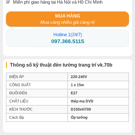
Miễn phí giao hàng tại Hà Nội và Hồ Chí Minh
MUA HÀNG
Mua càng nhiều giá càng rẻ
Hotline 1(24/7)
097.366.5115
Thông số kỹ thuật đèn tường trang trí vk.70b
ĐIỆN ÁP
220-240V
CÔNG SUẤT
1 x 15w
ĐUÔI ĐÈN
E27
CHẤT LIỆU
thép mạ DVD
KÍCH THƯỚC
D150xH700
Cách lắp
Ốp tường