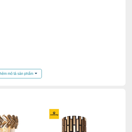
ến mãi của
đèn tường
.
hêm mô tả sản phẩm
g khách
,
Đèn tường phòng ngủ
,
Đèn tường trong nhà