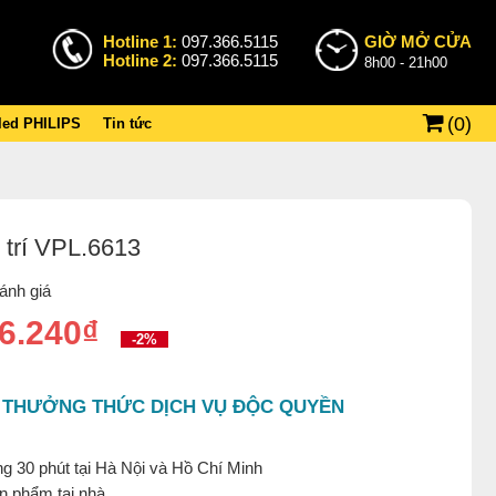
Hotline 1:
097.366.5115
GIỜ MỞ CỬA
Hotline 2:
097.366.5115
8h00 - 21h00
(
0
)
 led PHILIPS
Tin tức
 trí VPL.6613
ánh giá
6.240₫
-2%
 THƯỞNG THỨC DỊCH VỤ ĐỘC QUYỀN
g 30 phút tại Hà Nội và Hồ Chí Minh
ản phẩm tại nhà