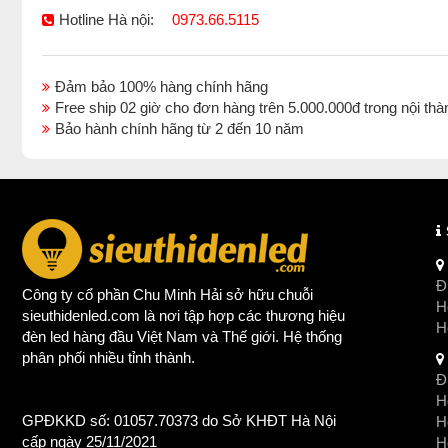
Hotline Hà nội:
0973.66.5115
Đảm bảo 100% hàng chính hãng
Free ship 02 giờ cho đơn hàng trên 5.000.000đ trong nội 
Bảo hành chính hãng từ 2 đến 10 năm
Đị
Công ty cổ phần Chu Minh Hải sở hữu chuỗi
Ho
sieuthidenled.com là nơi tập hợp các thương hiệu
H
đèn led
hàng đầu Việt Nam và Thế giới. Hệ thống
phân phối nhiều tỉnh thành.
Đị
Ho
GPĐKKD số: 01057.70373 do Sở KHĐT Hà Nội
H
cấp ngày 25/11/2021
Ho