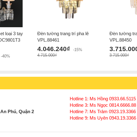
t loại 3 tay
Đèn tường trang trí pha lê
Đèn tường tra
VDC9801T3
VPL.88461
VPL.88450
4.046.240₫
3.715.00
-15%
4.715.000₫
3.715.000₫
-40%
Hotline 1: Ms Hồng 0933.66.5115 
Hotline 3: Ms Ngọc 0814.6666.88
 An Phú, Quận 2
Hotline 7: Ms Trâm 0923.19.3366
Hotline 9: Ms Uyên 0943.19.3366