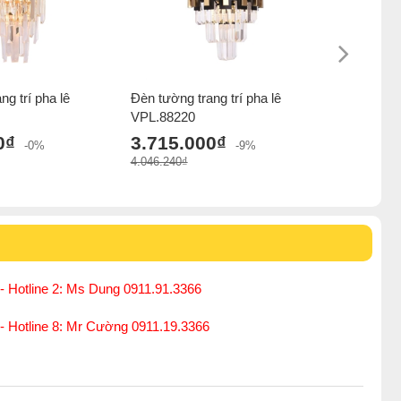
ng trí pha lê
Đèn tường trang trí pha lê
Đèn tường 
VPL.88220
đồng VKB
0₫
3.715.000₫
3.500.
-0%
-9%
4.046.240₫
5.500.000₫
- Hotline 2: Ms Dung 0911.91.3366
 - Hotline 8: Mr Cường 0911.19.3366