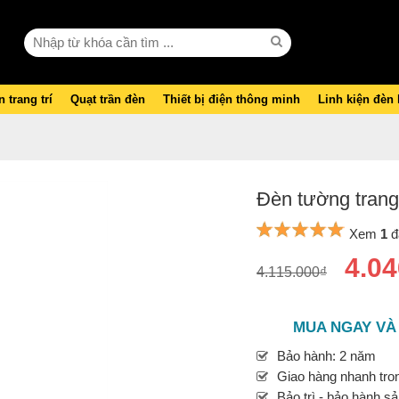
 trang trí
Quạt trần đèn
Thiết bị điện thông minh
Linh kiện đèn
Đèn tường trang
Xem
1
đ
4.04
4.115.000₫
MUA NGAY VÀ
Bảo hành: 2 năm
Giao hàng nhanh tron
Bảo trì - bảo hành s