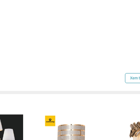
Click để xem thêm chiết khấu, quà tặng và khuy
Xem t
Xem thêm:
Đèn tường hiện đại
,
Đèn tường phòn