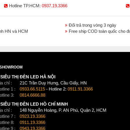
Hotline TP.HCM:
0937.19.3366
Đổi trả trong vòng 3 ngày
thành HN và HCM
Free ship COD toàn quốc cho đ
SHOWROOM
SIÊU THỊ ĐÈN LED HÀ NỘI
a chỉ :
21C Trần Duy Hưng, Cầu Giấy, HN
tline 1 :
0933.66.5115
- Hotline 2:
0911.91.3366
otline 3:
0814.6666.88
SIÊU THỊ ĐÈN LED HỒ CHÍ MINH
a chỉ :
148 Nguyễn Hoàng, P. AN Phú, Quận 2, HCM
tline 7 :
0923.19.3366
otline 8:
0911.19.3366
tline 9 :
0943.19.3366