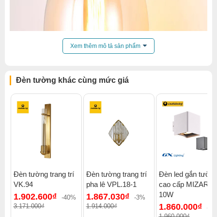
Xem thêm mô tả sản phẩm
Đèn tường khác cùng mức giá
Đèn tường trang trí
Đèn tường trang trí
Đèn led gắn tườn
VK.94
pha lê VPL.18-1
cao cấp MIZAR-
Click để xem thêm chiết khấu, quà tặng và khuyến mãi của
10W
1.902.600₫
1.867.030₫
đèn tường
.
-40%
-3%
1.860.000₫
3.171.000₫
1.914.000₫
-6
Xem thêm:
Đèn tường vintage
,
Đèn tường trong nhà
,
1.960.000₫