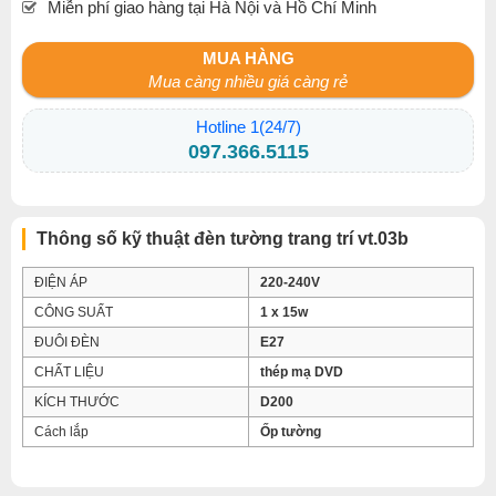
Miễn phí giao hàng tại Hà Nội và Hồ Chí Minh
MUA HÀNG
Mua càng nhiều giá càng rẻ
Hotline 1(24/7)
097.366.5115
Thông số kỹ thuật đèn tường trang trí vt.03b
ĐIỆN ÁP
220-240V
CÔNG SUẤT
1 x 15w
ĐUÔI ĐÈN
E27
CHẤT LIỆU
thép mạ DVD
KÍCH THƯỚC
D200
Cách lắp
Ốp tường