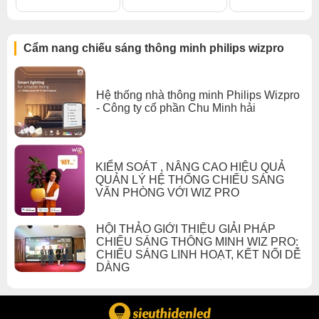
Tiêu chuẩn an toàn: Xitanium TW tuân thủ các tiêu chuẩn
an toàn quốc tế, đảm bảo an toàn cho người dùng và đèn
LED.
Cẩm nang chiếu sáng thông minh philips wizpro
Với những tính năng và đặc tính trên, Xitanium 13W
0.15/0.2A 42V WiZ TW 230V là một sản phẩm tiên tiến và
Hệ thống nhà thông minh Philips Wizpro
thông minh, được sử dụng rộng rãi trong các ứng dụng
- Công ty cổ phần Chu Minh hải
chiếu sáng như nhà ở, văn phòng, cửa hàng, khách sạn
và nhiều nơi khác.
cấp thêm tính năng Dim cho đèn led.
Nếu đèn led có 2 kênh ánh sáng thì thiết bị có thể tạo ra
ánh sáng của đèn có nhiệt độ màu từ 2700-6500K.
KIỂM SOÁT , NÂNG CAO HIỆU QUẢ
QUẢN LÝ HỆ THỐNG CHIẾU SÁNG
VĂN PHÒNG VỚI WIZ PRO
HỘI THẢO GIỚI THIỆU GIẢI PHÁP
CHIẾU SÁNG THÔNG MINH WIZ PRO:
CHIẾU SÁNG LINH HOẠT, KẾT NỐI DỄ
DÀNG