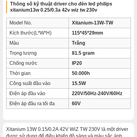
Thông số kỹ thuật driver cho đèn led philips
xitanium13w 0.25/0.3a 42v wiz tw 230v
Model No.
Xitanium-13W-TW
Kích thước(L*W*H)
115*45*29mm
Màu
Trắng
Trọng lượng
81.5 gram
Chống nước
IP20
Thời gian
50.000h
Công suất đầu vào
15.5W
Điện áp đầu vào
220V/50Hz-240V/60Hz
Điện áp đầu ra tối đa
60V
Xitanium 13W 0.15/0.2A 42V WiZ TW 230V là một driver
được sử dụng để điều khiển độ sáng và màu sắc ánh