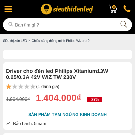
0
Siêu thị đèn LED
Chiếu sáng thông minh Philips Wizpro
Driver cho đèn led Philips Xitanium13W
0.25/0.3A 42V WiZ TW 230V
(1 đánh giá)
1.404.000₫
1.904.000₫
-27%
SẢN PHẨM TẠM NGỪNG KINH DOANH
Bảo hành: 5 năm