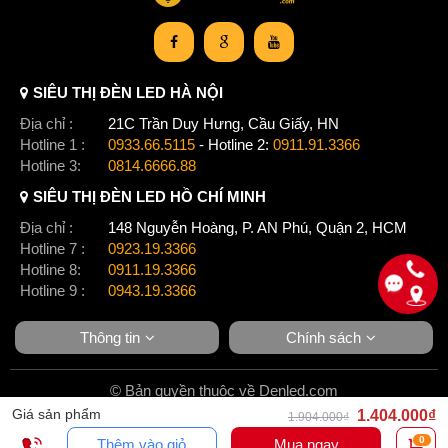
SIÊU THỊ ĐÈN LED HÀ NỘI
Địa chỉ :
21C Trần Duy Hưng, Cầu Giấy, HN
Hotline 1 :
0933.66.5115
- Hotline 2:
0911.91.3366
Hotline 3:
0814.6666.88
SIÊU THỊ ĐÈN LED HỒ CHÍ MINH
Địa chỉ :
148 Nguyễn Hoàng, P. AN Phú, Quận 2, HCM
Hotline 7 :
0923.19.3366
Hotline 8:
0911.19.3366
Hotline 9 :
0943.19.3366
Thông tin
Chính sách
© Bản quyền thuộc về Denled.com
Giá sản phẩm
1.404.000₫
1.904.000₫
0
Thêm vào giỏ
Mua ngay