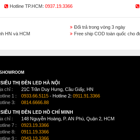
Hotline TP.HCM:
0937.19.3366
Đổi trả trong vòng 3 ngày
thành HN và HCM
Free ship COD toàn quốc cho đ
SHOWROOM
SIÊU THỊ ĐÈN LED HÀ NỘI
a chỉ :
21C Trần Duy Hưng, Cầu Giấy, HN
tline 1 :
0933.66.5115
- Hotline 2:
0911.91.3366
otline 3:
0814.6666.88
SIÊU THỊ ĐÈN LED HỒ CHÍ MINH
a chỉ :
148 Nguyễn Hoàng, P. AN Phú, Quận 2, HCM
tline 7 :
0923.19.3366
otline 8:
0911.19.3366
tline 9 :
0943.19.3366