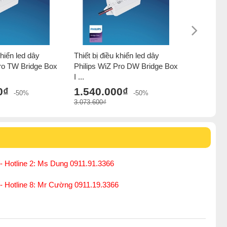
khiển led dây
Thiết bị điều khiển led dây
Driver cho
Pro TW Bridge Box
Philips WiZ Pro DW Bridge Box
Xitanium 
I ...
WiZ ...
0₫
1.540.000₫
1.420.
-50%
-50%
3.073.600₫
2.100.000₫
- Hotline 2: Ms Dung 0911.91.3366
 - Hotline 8: Mr Cường 0911.19.3366