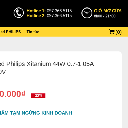
Hotline 1:
097.366.5115
GIỜ MỞ CỬA
Hotline 2:
097.366.5115
8h00 - 21h00
(
0
)
 led PHILIPS
Tin tức
ed Philips Xitanium 44W 0.7-1.05A
0V
0.000₫
-32%
HẨM TẠM NGỪNG KINH DOANH