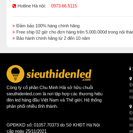
Hotline Hà nội:
0973.66.5115
Đảm bảo 100% hàng chính hãng
Free ship 02 giờ cho đơn hàng trên 5.000.000đ trong nội 
Bảo hành chính hãng từ 2 đến 10 năm
Đị
Công ty cổ phần Chu Minh Hải sở hữu chuỗi
Ho
sieuthidenled.com là nơi tập hợp các thương hiệu
H
đèn led
hàng đầu Việt Nam và Thế giới. Hệ thống
phân phối nhiều tỉnh thành.
Đị
Ho
GPĐKKD số: 01057.70373 do Sở KHĐT Hà Nội
H
cấp ngày 25/11/2021
Ho