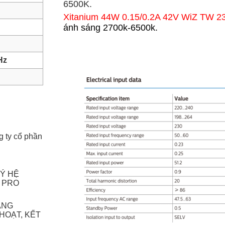
6500K.
Xitanium 44W 0.15/0.2A 42V WiZ TW 2
ánh sáng 2700k-6500k
.
Hz
g ty cổ phần
LÝ HỆ
 PRO
ÁNG
HOẠT, KẾT