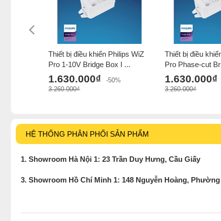
Thiết bị điều khiển Philips WiZ
Thiết bị điều khiể
Pro 1-10V Bridge Box I ...
Pro Phase-cut Bri
1.630.000₫
1.630.000₫
-50%
3.260.000₫
3.260.000₫
HỆ THỐNG PHÂN PHỐI SẢN PHẨM
1. Showroom Hà Nội 1: 23 Trần Duy Hưng, Cầu Giấy
3. Showroom Hồ Chí Minh 1: 148 Nguyễn Hoàng, Phường