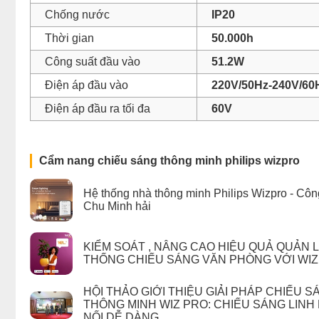
Chống nước
IP20
Thời gian
50.000h
Công suất đầu vào
51.2W
Điện áp đầu vào
220V/50Hz-240V/60
Điện áp đầu ra tối đa
60V
Cẩm nang chiếu sáng thông minh philips wizpro
Hệ thống nhà thông minh Philips Wizpro - Côn
Chu Minh hải
KIỂM SOÁT , NÂNG CAO HIỆU QUẢ QUẢN 
THỐNG CHIẾU SÁNG VĂN PHÒNG VỚI WIZ
HỘI THẢO GIỚI THIỆU GIẢI PHÁP CHIẾU S
THÔNG MINH WIZ PRO: CHIẾU SÁNG LINH 
NỐI DỄ DÀNG