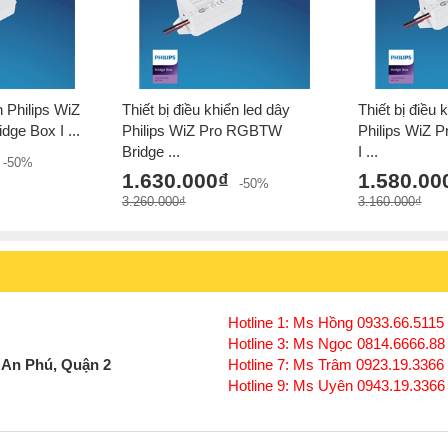
n Philips WiZ
Thiết bị điều khiển led dây
Thiết bị điều 
dge Box I ...
Philips WiZ Pro RGBTW
Philips WiZ 
Bridge ...
I ...
-50%
1.630.000₫
1.580.00
-50%
3.260.000₫
3.160.000₫
Hotline 1: Ms Hồng 0933.66.5115 
Hotline 3: Ms Ngọc 0814.6666.88
 An Phú, Quận 2
Hotline 7: Ms Trâm 0923.19.3366
Hotline 9: Ms Uyên 0943.19.3366