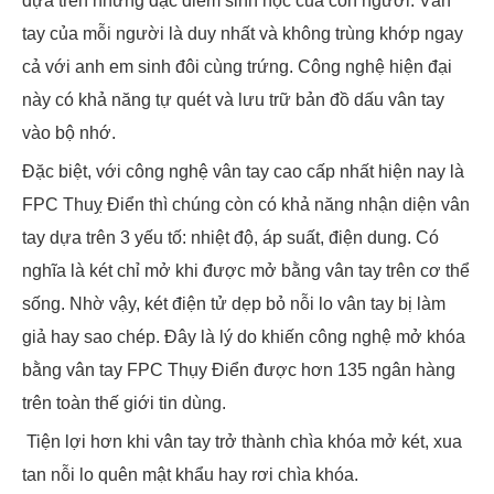
dựa trên những đặc điểm sinh học của con người. Vân
tay của mỗi người là duy nhất và không trùng khớp ngay
cả với anh em sinh đôi cùng trứng. Công nghệ hiện đại
này có khả năng tự quét và lưu trữ bản đồ dấu vân tay
vào bộ nhớ.
Đặc biệt, với công nghệ vân tay cao cấp nhất hiện nay là
FPC Thuỵ Điển thì chúng còn có khả năng nhận diện vân
tay dựa trên 3 yếu tố: nhiệt độ, áp suất, điện dung. Có
nghĩa là két chỉ mở khi được mở bằng vân tay trên cơ thể
sống. Nhờ vậy, két điện tử dẹp bỏ nỗi lo vân tay bị làm
giả hay sao chép. Đây là lý do khiến công nghệ mở khóa
bằng vân tay FPC Thụy Điển được hơn 135 ngân hàng
trên toàn thế giới tin dùng.
Tiện lợi hơn khi vân tay trở thành chìa khóa mở két, xua
tan nỗi lo quên mật khẩu hay rơi chìa khóa.