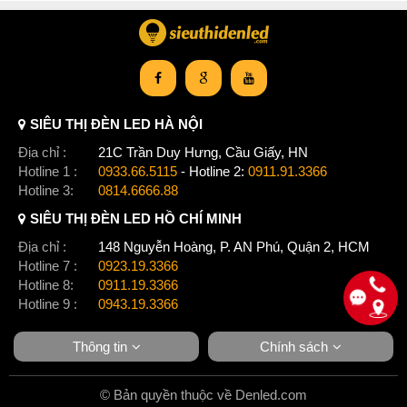
SIÊU THỊ ĐÈN LED HÀ NỘI
Địa chỉ :
21C Trần Duy Hưng, Cầu Giấy, HN
Hotline 1 :
0933.66.5115
- Hotline 2:
0911.91.3366
Hotline 3:
0814.6666.88
SIÊU THỊ ĐÈN LED HỒ CHÍ MINH
Địa chỉ :
148 Nguyễn Hoàng, P. AN Phú, Quận 2, HCM
Hotline 7 :
0923.19.3366
Hotline 8:
0911.19.3366
Hotline 9 :
0943.19.3366
Thông tin
Chính sách
© Bản quyền thuộc về Denled.com