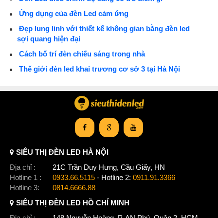
Ứng dụng của đèn Led cảm ứng
Đẹp lung linh với thiết kế không gian bằng đèn led
sợi quang hiện đại
Cách bố trí đèn chiếu sáng trong nhà
Thế giới đèn led khai trương cơ sở 3 tại Hà Nội
SIÊU THỊ ĐÈN LED HÀ NỘI
Địa chỉ :
21C Trần Duy Hưng, Cầu Giấy, HN
Hotline 1 :
0933.66.5115
- Hotline 2:
0911.91.3366
Hotline 3:
0814.6666.88
SIÊU THỊ ĐÈN LED HỒ CHÍ MINH
Địa chỉ :
148 Nguyễn Hoàng, P. AN Phú, Quận 2, HCM