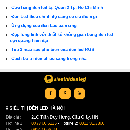
Cửa hàng đèn led tại Quận 2 Tp. Hồ Chí Minh
Đèn Led điều chỉnh độ sáng có ưu điểm gì
Ứng dụng của đèn Led cảm ứng
Đẹp lung linh với thiết kế không gian bằng đèn led
sợi quang hiện đại
Top 3 màu sắc phổ biến của đèn led RGB
Cách bố trí đèn chiếu sáng trong nhà
SIÊU THỊ ĐÈN LED HÀ NỘI
Địa chỉ :
21C Trần Duy Hưng, Cầu Giấy, HN
Hotline 1 :
0933.66.5115
- Hotline 2:
0911.91.3366
Hotline 3:
0814.6666.88