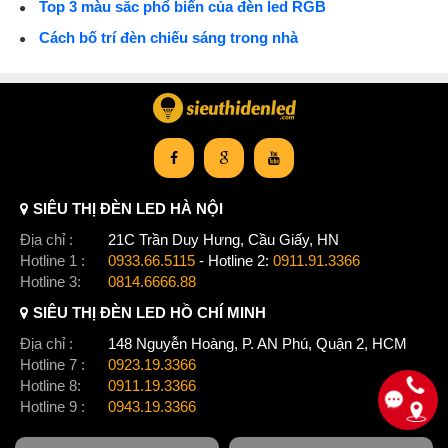
Top 3 màu sắc phổ biến của đèn led RGB
Cách bố trí đèn chiếu sáng trong nhà
SIÊU THỊ ĐÈN LED HÀ NỘI
Địa chỉ :
21C Trần Duy Hưng, Cầu Giấy, HN
Hotline 1 :
0933.66.5115
- Hotline 2:
0911.91.3366
Hotline 3:
0814.6666.88
SIÊU THỊ ĐÈN LED HỒ CHÍ MINH
Địa chỉ :
148 Nguyễn Hoàng, P. AN Phú, Quận 2, HCM
Hotline 7 :
0923.19.3366
Hotline 8:
0911.19.3366
Hotline 9 :
0943.19.3366