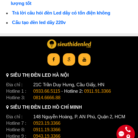
lượng tốt
Trả lời câu hỏi đèn Led dây có tốn điện không
Cấu tạo đèn led dây 220v
SIÊU THỊ ĐÈN LED HÀ NỘI
Địa chỉ :
21C Trần Duy Hưng, Cầu Giấy, HN
Hotline 1 :
0933.66.5115
- Hotline 2:
0911.91.3366
Hotline 3:
0814.6666.88
SIÊU THỊ ĐÈN LED HỒ CHÍ MINH
Địa chỉ :
148 Nguyễn Hoàng, P. AN Phú, Quận 2, HCM
Hotline 7 :
0923.19.3366
Hotline 8:
0911.19.3366
Hotline 9 :
0943.19.3366