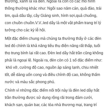
thường, xanh lá và đen. Ngoài ra còn có các mô hình
thông thường khác như: Ngôi sao năm cán, quả đào, trái
tim, quả dâu tây, cây Giáng sinh, hình sợi,quả chuông,
con chuồn chuồn.V.V..led dây là một vật phẩm trang trí lý
tưởng cho các kỳ lễ hội.
Một đặc điểm chung mà chúng ta thường thấy ở các đèn
led đó chính là khả năng tiêu thụ điện năng rất thấp, tuổi
thọ trung bình lại rất cao. Đèn led dây hắt trần cũng không
phải là ngoại lệ. Ngoài ra, đèn còn có 1 số đặc điểm như:
khó vỡ, cường độ cao, nguồn áp sáng lạnh, chịu nhiệt
tốt, dễ dàng uốn cong và điều chỉnh độ cao, không thấm
nước và màu sắc phong phú.
Chính vì những đặc điểm nổi trội này là đèn led dây hắt
trần thường được sử dụng rộng rãi trong đám cưới,
khách sạn, quán bar, các tòa nhà thương mại, trang trí