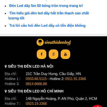
Đèn Led dây 5m 50 bóng tròn trong trang trí
Tìm hiểu giá đèn led dây hắt trần thạch cao chất
lượng tốt
Trả lời câu hỏi đèn Led dây có tốn điện không
SIÊU THỊ ĐÈN LED HÀ NỘI
Địa chỉ :
21C Trần Duy Hưng, Cầu Giấy, HN
Hotline 1 :
0933.66.5115
- Hotline 2:
0911.91.3366
Hotline 3:
0814.6666.88
SIÊU THỊ ĐÈN LED HỒ CHÍ MINH
Địa chỉ :
148 Nguyễn Hoàng, P. AN Phú, Quận 2, HCM
Hotline 7 :
0923.19.3366