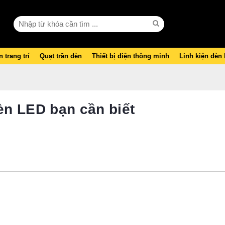
 trang trí
Quạt trần đèn
Thiết bị điện thông minh
Linh kiện đèn
èn LED bạn cần biết