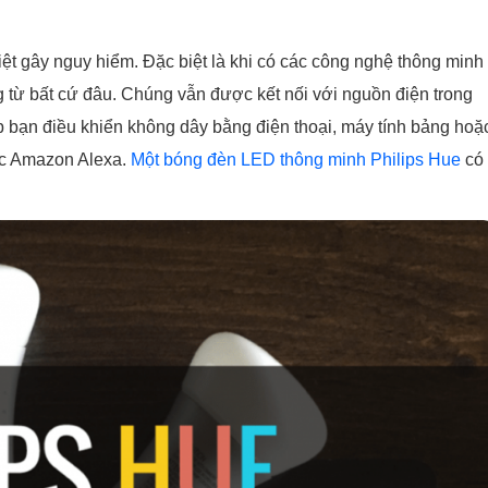
ệt gây nguy hiểm. Đặc biệt là khi có các công nghệ thông minh
g từ bất cứ đâu. Chúng vẫn được kết nối với nguồn điện trong
bạn điều khiển không dây bằng điện thoại, máy tính bảng hoặ
ặc Amazon Alexa.
Một bóng đèn LED thông minh Philips Hue
có