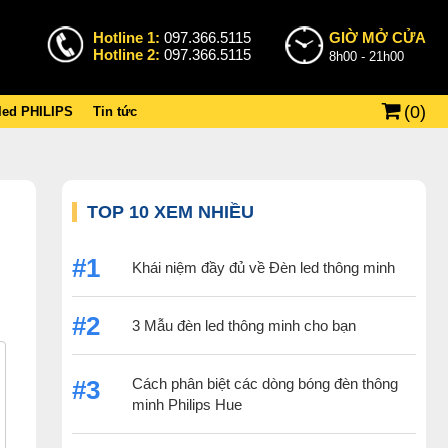
Hotline 1:
097.366.5115
GIỜ MỞ CỬA
Hotline 2:
097.366.5115
8h00 - 21h00
(
0
)
 led PHILIPS
Tin tức
TOP 10 XEM NHIỀU
#1
Khái niệm đầy đủ về Đèn led thông minh
#2
3 Mẫu đèn led thông minh cho bạn
Cách phân biệt các dòng bóng đèn thông
#3
minh Philips Hue