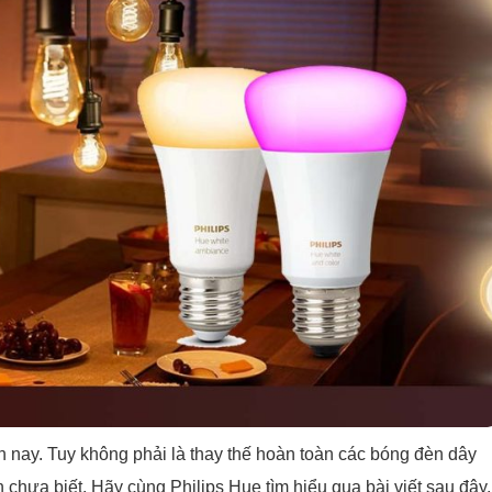
 nay. Tuy không phải là thay thế hoàn toàn các bóng đèn dây
chưa biết. Hãy cùng Philips Hue tìm hiểu qua bài viết sau đây.