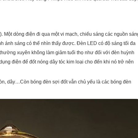
ng). Một dòng điện đi qua một vi mạch, chiếu sáng các nguồn sán
nh ánh sáng có thể nhìn thấy được. Đèn LED có độ sáng tối đa
t thường xuyên không làm giảm tuổi thọ như đối với đèn huỳnh
ụng điện để đốt nóng dây tóc kim loại cho đến khi nó trở nên
ròn, dây…Còn bóng đèn sợi đốt vẫn chủ yếu là các bóng đèn