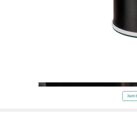
Xem t