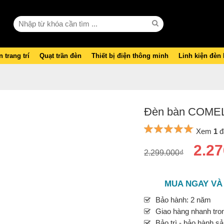
 trang trí
Quạt trần đèn
Thiết bị điện thông minh
Linh kiện đèn
Đèn bàn COME
Xem
1
đ
2.27
2.299.000₫
MUA NGAY VÀ
Bảo hành: 2 năm
Giao hàng nhanh tron
Bảo trì - bảo hành s