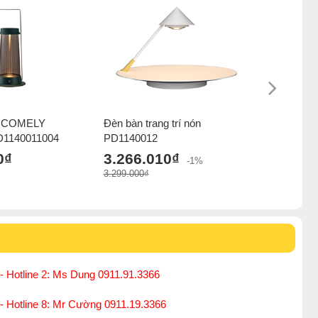
y COMELY
Đèn bàn trang trí nón
Đèn bàn 
1140011004
PD1140012
3.252.
0₫
3.266.010₫
3.286.000₫
-1%
3.299.000₫
- Hotline 2: Ms Dung 0911.91.3366
 - Hotline 8: Mr Cường 0911.19.3366