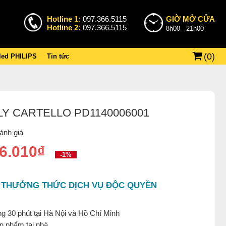
Hotline 1:
097.366.5115
GIỜ MỞ CỬA
Hotline 2:
097.366.5115
8h00 - 21h00
(
0
)
 led PHILIPS
Tin tức
LY CARTELLO PD1140006001
ánh giá
6.010₫
-1%
 THƯỞNG THỨC DỊCH VỤ ĐỘC QUYỀN
g 30 phút tại Hà Nội và Hồ Chí Minh
ản phẩm tại nhà