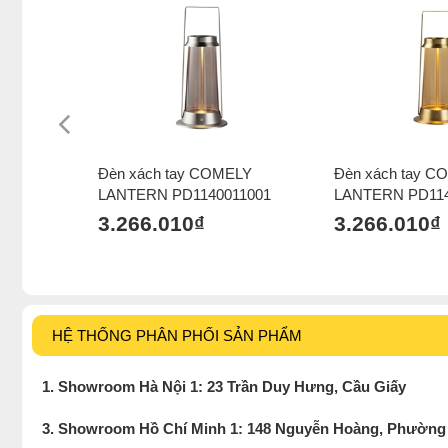
Đèn xách tay COMELY
Đèn xách tay C
LANTERN PD1140011001
LANTERN PD114
3.266.010₫
3.266.010₫
HỆ THỐNG PHÂN PHỐI SẢN PHẨM
1. Showroom Hà Nội 1: 23 Trần Duy Hưng, Cầu Giấy
3. Showroom Hồ Chí Minh 1: 148 Nguyễn Hoàng, Phường