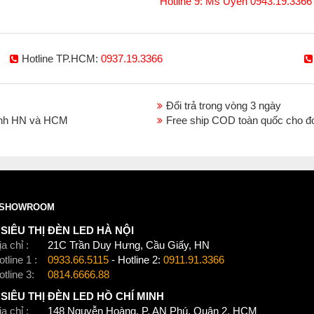
Hotline 9: Ms Uyên 0943.19.3366
Hotline TP.HCM:
0937.19.3366
Đổi trả trong vòng 3 ngày
thành HN và HCM
Free ship COD toàn quốc cho đ
SHOWROOM
SIÊU THỊ ĐÈN LED HÀ NỘI
a chỉ :
21C Trần Duy Hưng, Cầu Giấy, HN
tline 1 :
0933.66.5115
- Hotline 2:
0911.91.3366
otline 3:
0814.6666.88
SIÊU THỊ ĐÈN LED HỒ CHÍ MINH
a chỉ :
148 Nguyễn Hoàng, P. AN Phú, Quận 2, HCM