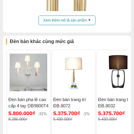
Xem thêm mô tả sản phẩm
Đèn bàn khác cùng mức giá
Đèn bàn pha lê cao
Đèn bàn trang trí
Đèn bàn trang trí
cấp 4 tay DB9800T4
ĐB.8072
ĐB.8032
5.800.000₫
5.375.700₫
5.375.700₫
-31%
-1%
-1
Xem thêm:
Đèn bàn đèn bàn trang trí
,
Đèn bàn trên 500k
,
8.286.000₫
5.430.000₫
5.430.000₫
Đèn bàn phòng ngủ
,
Đèn bàn đèn bàn gx lighting