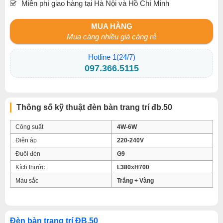
Miễn phí giao hàng tại Hà Nội và Hồ Chí Minh
MUA HÀNG
Mua càng nhiều giá càng rẻ
Hotline 1(24/7)
097.366.5115
Thông số kỹ thuật đèn bàn trang trí đb.50
Công suất
4W-6W
Điện áp
220-240V
Đuôi đèn
G9
Kích thước
L380xH700
Màu sắc
Trắng + Vàng
Đèn bàn trang trí ĐB.50