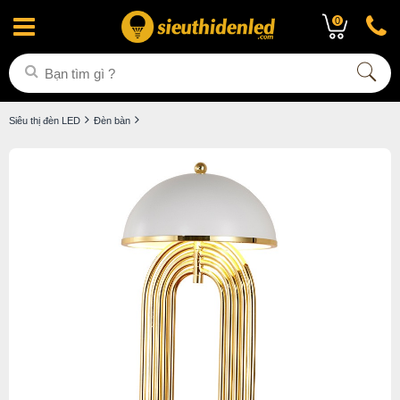
0
Siêu thị đèn LED
Đèn bàn