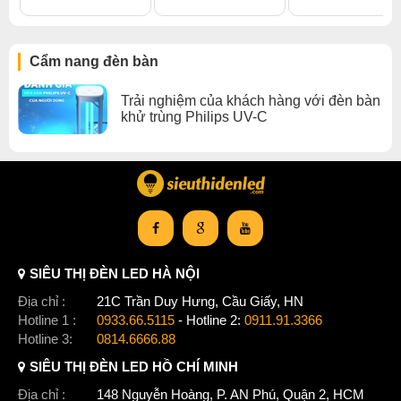
Cẩm nang đèn bàn
Trải nghiệm của khách hàng với đèn bàn
khử trùng Philips UV-C
SIÊU THỊ ĐÈN LED HÀ NỘI
Địa chỉ :
21C Trần Duy Hưng, Cầu Giấy, HN
Hotline 1 :
0933.66.5115
- Hotline 2:
0911.91.3366
Hotline 3:
0814.6666.88
SIÊU THỊ ĐÈN LED HỒ CHÍ MINH
Địa chỉ :
148 Nguyễn Hoàng, P. AN Phú, Quận 2, HCM