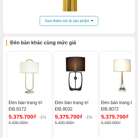
Xem thêm mô tả sản phẩm
Đèn bàn khác cùng mức giá
Đèn bàn trang trí
Đèn bàn trang trí
Đèn bàn trang trí
ĐB.8172
ĐB.8032
ĐB.8072
5.375.700₫
5.375.700₫
5.375.700₫
-1%
-1%
-1
Xem thêm:
Đèn bàn đèn bàn trang trí
,
Đèn bàn trên 500k
,
5.430.000₫
5.430.000₫
5.430.000₫
Đèn bàn phòng ngủ
,
Đèn bàn đèn bàn gx lighting