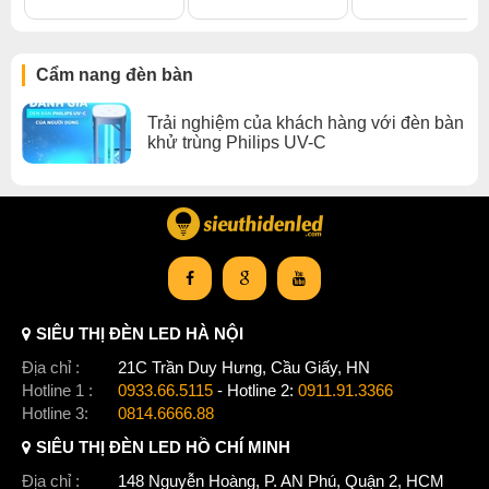
Cẩm nang đèn bàn
Trải nghiệm của khách hàng với đèn bàn
khử trùng Philips UV-C
SIÊU THỊ ĐÈN LED HÀ NỘI
Địa chỉ :
21C Trần Duy Hưng, Cầu Giấy, HN
Hotline 1 :
0933.66.5115
- Hotline 2:
0911.91.3366
Hotline 3:
0814.6666.88
SIÊU THỊ ĐÈN LED HỒ CHÍ MINH
Địa chỉ :
148 Nguyễn Hoàng, P. AN Phú, Quận 2, HCM