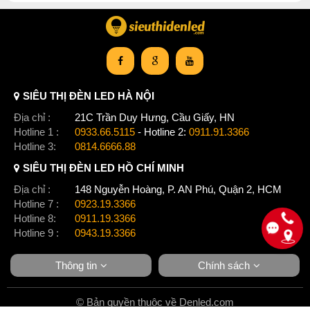
SIÊU THỊ ĐÈN LED HÀ NỘI
Địa chỉ :
21C Trần Duy Hưng, Cầu Giấy, HN
Hotline 1 :
0933.66.5115
- Hotline 2:
0911.91.3366
Hotline 3:
0814.6666.88
SIÊU THỊ ĐÈN LED HỒ CHÍ MINH
Địa chỉ :
148 Nguyễn Hoàng, P. AN Phú, Quận 2, HCM
Hotline 7 :
0923.19.3366
Hotline 8:
0911.19.3366
Hotline 9 :
0943.19.3366
Thông tin
Chính sách
© Bản quyền thuộc về Denled.com