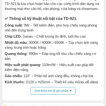
TD-921 là lựa chọn hoàn hảo cho các công trình dân dụng và
thương mại như căn hộ, văn phòng, cửa hàng và showroom.
✅
Thông số kỹ thuật nổi bật của TD-921:
Công suất:
9W – Tiết kiệm điện, phù hợp chiếu sáng phòng
nhỏ đến trung bình
Chip LED:
Sanan – Chất lượng ổn định, tuổi thọ cao
Nhiệt độ màu:
3000K / 4000K / 6500K – Tùy chọn ánh sáng
vàng, trung tính hoặc trắng
Quang thông:
990lm – Đáp ứng tốt nhu cầu chiếu sáng cơ
bản
Hiệu suất phát quang:
110lm/W – Hiệu suất cao giúp tiết
kiệm điện năng
Góc chiếu:
110° – Phân bổ ánh sáng đều, không chói lóa
Kích thước:
D120 x H25mm – Thiết kế siêu mỏng, dễ dàng
lắp đặt âm trần
Xem thêm mô tả sản phẩm
Lỗ khoét:
Ø90mm – Kích thước phổ thông, tương thích nhiều
vị trí