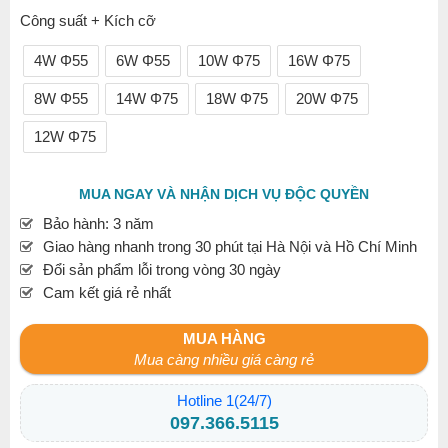
Công suất + Kích cỡ
4W Φ55
6W Φ55
10W Φ75
16W Φ75
8W Φ55
14W Φ75
18W Φ75
20W Φ75
12W Φ75
MUA NGAY VÀ NHẬN DỊCH VỤ ĐỘC QUYỀN
Bảo hành: 3 năm
Giao hàng nhanh trong 30 phút tại Hà Nội và Hồ Chí Minh
Đổi sản phẩm lỗi trong vòng 30 ngày
Cam kết giá rẻ nhất
MUA HÀNG
Mua càng nhiều giá càng rẻ
Hotline 1(24/7)
097.366.5115