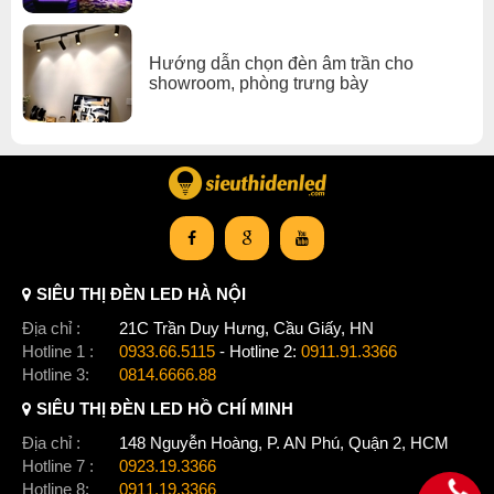
Hướng dẫn chọn đèn âm trần cho
showroom, phòng trưng bày
SIÊU THỊ ĐÈN LED HÀ NỘI
Địa chỉ :
21C Trần Duy Hưng, Cầu Giấy, HN
Hotline 1 :
0933.66.5115
- Hotline 2:
0911.91.3366
Hotline 3:
0814.6666.88
SIÊU THỊ ĐÈN LED HỒ CHÍ MINH
Địa chỉ :
148 Nguyễn Hoàng, P. AN Phú, Quận 2, HCM
Hotline 7 :
0923.19.3366
Hotline 8:
0911.19.3366