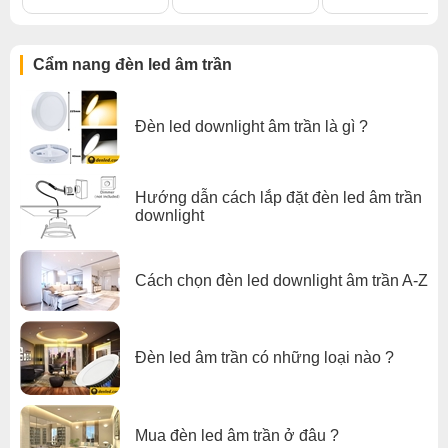
15° /
GX-SP08-75
16 / 18 / 20W
Ø85×95
Ø75
24° / 36°
/ 60°
Cẩm nang đèn led âm trần
🏠 Ứng dụng thực tế
Đèn led downlight âm trần là gì ?
Đèn
GX-SP08
là lựa chọn lý tưởng cho:
Showroom, cửa hàng thời trang, mỹ phẩm
Chiếu tranh, tượng, sản phẩm trưng bày
Hướng dẫn cách lắp đặt đèn led âm trần
Chiếu sáng trang trí nội thất nhà ở, biệt thự, khách sạn
downlight
Không gian nghệ thuật, quán café, nhà hàng cao cấp
💬 Lợi ích khi chọn GX-SP08
Cách chọn đèn led downlight âm trần A-Z
Tiết kiệm điện năng lên đến
80%
so với đèn halogen truyền
thống.
Ánh sáng dễ chịu, bảo vệ thị lực người dùng.
Lắp đặt nhanh chóng, thay thế tiện lợi.
Đèn led âm trần có những loại nào ?
Nâng tầm thẩm mỹ cho không gian nội thất.
Đèn
GX-SP08
không chỉ là thiết bị chiếu sáng, mà còn là
giải
Mua đèn led âm trần ở đâu ?
pháp thẩm mỹ và tiết kiệm năng lượng hoàn hảo
cho mọi