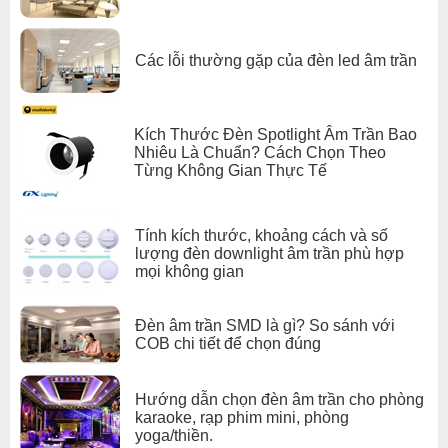
công trình hiện đại.
Nếu bạn đang tìm kiếm
đèn downlight âm trần chất lượng,
Các lỗi thường gặp của đèn led âm trần
bền đẹp và linh hoạt
, GX-SP08 chính là lựa chọn tối ưu.
Click để xem thêm chiết khấu, quà tặng và khuyến mãi của
đèn led âm trần
.
Xem thêm:
Đèn Led âm trần gx lighting
Kích Thước Đèn Spotlight Âm Trần Bao
,
Nhiêu Là Chuẩn? Cách Chọn Theo
Đèn Led âm trần phòng khách
Từng Không Gian Thực Tế
Tính kích thước, khoảng cách và số
lượng đèn downlight âm trần phù hợp
mọi không gian
Đèn âm trần SMD là gì? So sánh với
COB chi tiết để chọn đúng
Hướng dẫn chọn đèn âm trần cho phòng
karaoke, rạp phim mini, phòng
yoga/thiền.