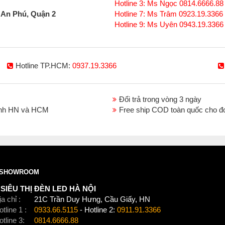
Hotline 3: Ms Ngọc 0814.6666.88
 An Phú, Quận 2
Hotline 7: Ms Trâm 0923.19.3366
Hotline 9: Ms Uyên 0943.19.3366
Hotline TP.HCM:
0937.19.3366
Đổi trả trong vòng 3 ngày
thành HN và HCM
Free ship COD toàn quốc cho đ
SHOWROOM
SIÊU THỊ ĐÈN LED HÀ NỘI
a chỉ :
21C Trần Duy Hưng, Cầu Giấy, HN
tline 1 :
0933.66.5115
- Hotline 2:
0911.91.3366
otline 3:
0814.6666.88