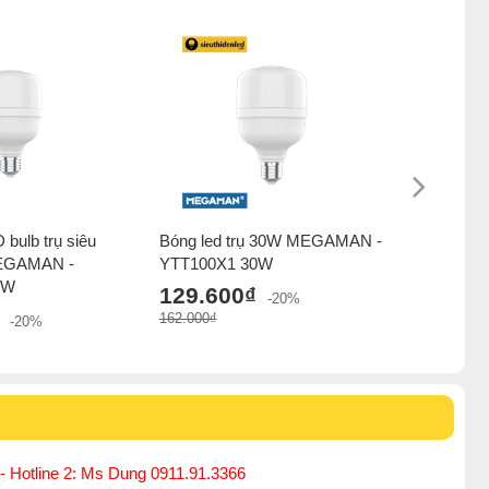
bulb trụ siêu
Bóng led trụ 30W MEGAMAN -
Bóng đèn 
EGAMAN -
YTT100X1 30W
sáng 20
0W
YTT80B7
129.600₫
-20%
127.2
162.000₫
-20%
159.000₫
- Hotline 2: Ms Dung 0911.91.3366