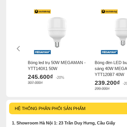
Bóng led trụ 50W MEGAMAN -
Bóng đèn LED bul
YTT140X1 50W
sáng 40W MEG
YTT120B7 40W
245.600₫
-20%
239.200₫
307.000₫
-
299.000₫
HỆ THỐNG PHÂN PHỐI SẢN PHẨM
1. Showroom Hà Nội 1: 23 Trần Duy Hưng, Cầu Giấy