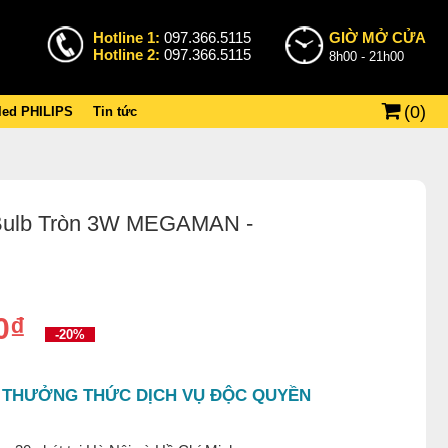
Hotline 1:
097.366.5115
GIỜ MỞ CỬA
Hotline 2:
097.366.5115
8h00 - 21h00
(
0
)
 led PHILIPS
Tin tức
Bulb Tròn 3W MEGAMAN -
0₫
-20%
 THƯỞNG THỨC DỊCH VỤ ĐỘC QUYỀN