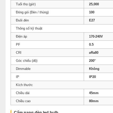
Tuổi thọ (giờ)
25,000
Đóng gói (Đèn / thùng)
100
Đuôi đèn
E27
Thông số kỹ thuật
Điện áp
170-240V
PF
0.5
CRI
≥Ra80
Góc chiếu (độ)
200°
Dimmable
Không
IP
IP20
Kích thước
Chiều dài
45mm
Chiều cao
80mm
Cẩm nang đèn led bulb