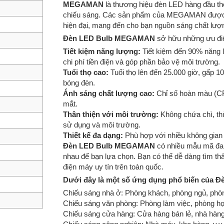
MEGAMAN
là thương hiệu đèn LED hàng đầu th
chiếu sáng. Các sản phẩm của MEGAMAN được sản
hiện đại, mang đến cho bạn nguồn sáng chất lượn
Đèn LED Bulb MEGAMAN
sở hữu những ưu điể
Tiết kiệm năng lượng:
Tiết kiệm đến 90% năng l
chi phí tiền điện và góp phần bảo vệ môi trường.
Tuổi thọ cao:
Tuổi thọ lên đến 25.000 giờ, gấp 10 
bóng đèn.
Ánh sáng chất lượng cao:
Chỉ số hoàn màu (CR
mắt.
Thân thiện với môi trường:
Không chứa chì, th
sử dụng và môi trường.
Thiết kế đa dạng:
Phù hợp với nhiều không gian
Đèn LED Bulb MEGAMAN
có nhiều mẫu mã đa 
nhau để bạn lựa chọn. Bạn có thể dễ dàng tìm t
điện máy uy tín trên toàn quốc.
Dưới đây là một số ứng dụng phổ biến của
Chiếu sáng nhà ở: Phòng khách, phòng ngủ, phòng
Chiếu sáng văn phòng: Phòng làm việc, phòng họ
Chiếu sáng cửa hàng: Cửa hàng bán lẻ, nhà hàng,