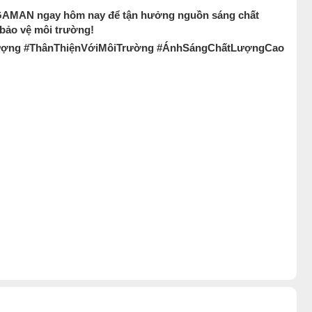
GAMAN ngay hôm nay để tận hưởng nguồn sáng chất
 bảo vệ môi trường!
ợng #ThânThiệnVớiMôiTrường #ÁnhSángChấtLượngCao