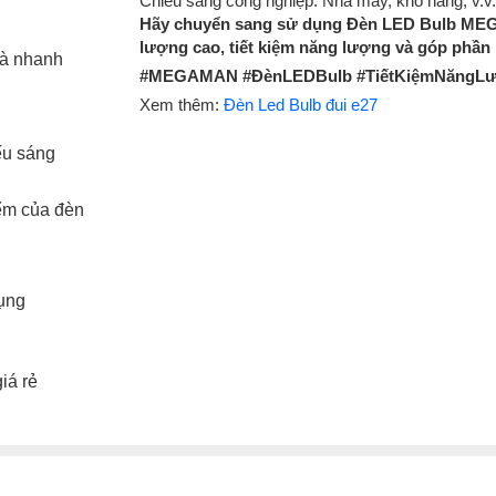
Chiếu sáng công nghiệp: Nhà máy, kho hàng, v.v.
Hãy chuyển sang sử dụng Đèn LED Bulb ME
lượng cao, tiết kiệm năng lượng và góp phần
hà nhanh
#MEGAMAN #ĐènLEDBulb #TiếtKiệmNăngLư
Xem thêm:
Đèn Led Bulb đui e27
ếu sáng
iểm của đèn
ụng
iá rẻ