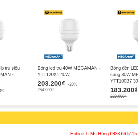
b trụ siêu
Bóng led trụ 40W MEGAMAN -
Bóng đèn LED 
AMAN -
YTT120X1 40W
sáng 30W M
YTT100B7 3
203.200₫
-20%
183.200₫
254.000₫
20%
229.000₫
Hotline 1: Ms Hồng 0933.66.5115 