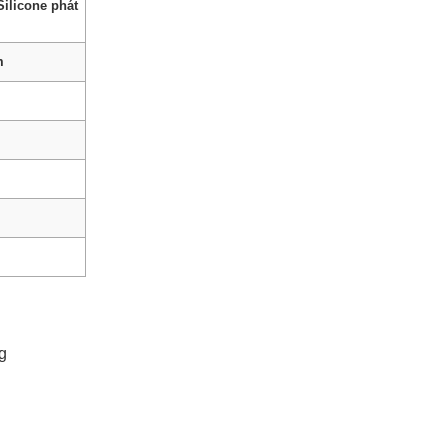
ilicone phát
m
g