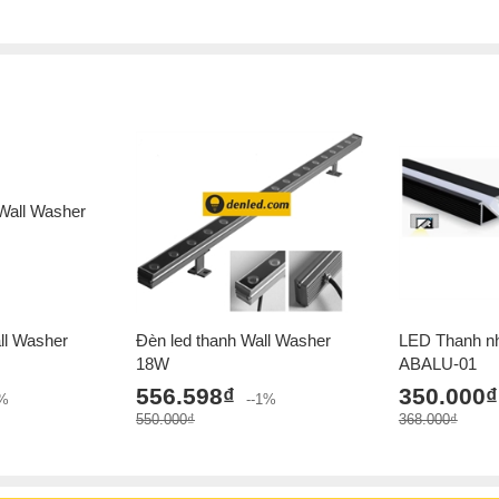
ll Washer
Đèn led thanh Wall Washer
LED Thanh nh
18W
ABALU-01
556.598₫
350.000₫
0%
--1%
550.000₫
368.000₫