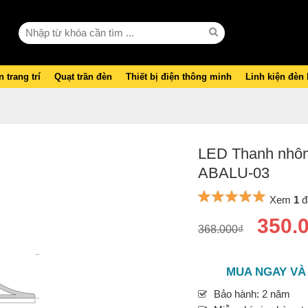
 trang trí
Quạt trần đèn
Thiết bị điện thông minh
Linh kiện đèn
LED Thanh nhôm h
ABALU-03
Xem
1
đ
350.
368.000₫
MUA NGAY VÀ
Bảo hành: 2 năm