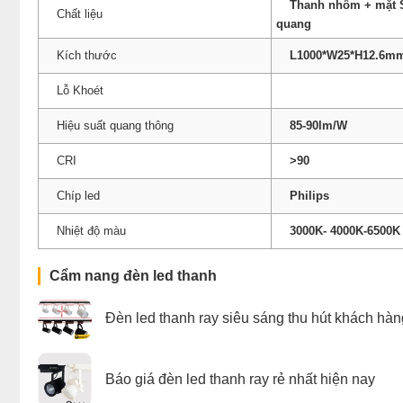
Thanh nhôm + mặt S
Chất liệu
quang
Kích thước
L1000*W25*H12.6m
Lỗ Khoét
Hiệu suất quang thông
85-90lm/W
CRI
>90
Chíp led
Philips
Nhiệt độ màu
3000K- 4000K-6500K
Cẩm nang đèn led thanh
Đèn led thanh ray siêu sáng thu hút khách hàn
Báo giá đèn led thanh ray rẻ nhất hiện nay