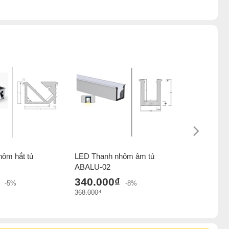
ôm hắt tủ
LED Thanh nhôm âm tủ
Thanh nh
ABALU-02
208.0
340.000₫
320.000₫
-5%
-8%
368.000₫