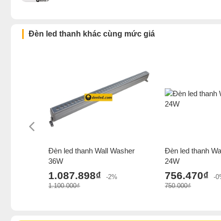
Đèn led thanh khác cùng mức giá
Đèn led thanh Wall Washer
Đèn led thanh Wa
36W
24W
1.087.898₫
756.470₫
-2%
-
1.100.000₫
750.000₫