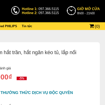
Hotline 1:
097.366.5115
GIỜ MỞ CỬA
Hotline 2:
097.366.5115
8h00 - 21h00
(
0
)
 led PHILIPS
Tin tức
ắt trần, hắt ngăn kéo tủ, lắp nổi
ánh giá
000₫
-5%
 THƯỞNG THỨC DỊCH VỤ ĐỘC QUYỀN