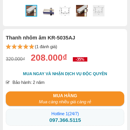
Thanh nhôm âm KR-5035AJ
(1 đánh giá)
208.000₫
320.000₫
-35%
MUA NGAY VÀ NHẬN DỊCH VỤ ĐỘC QUYỀN
Bảo hành: 2 năm
MUA HÀNG
Mua càng nhiều giá càng rẻ
Hotline 1(24/7)
097.366.5115