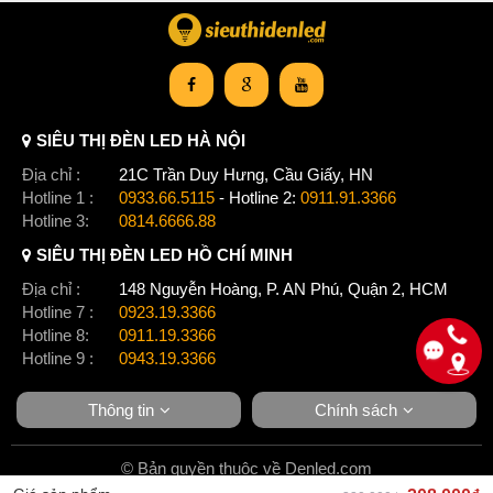
SIÊU THỊ ĐÈN LED HÀ NỘI
Địa chỉ :
21C Trần Duy Hưng, Cầu Giấy, HN
Hotline 1 :
0933.66.5115
- Hotline 2:
0911.91.3366
Hotline 3:
0814.6666.88
SIÊU THỊ ĐÈN LED HỒ CHÍ MINH
Địa chỉ :
148 Nguyễn Hoàng, P. AN Phú, Quận 2, HCM
Hotline 7 :
0923.19.3366
Hotline 8:
0911.19.3366
Hotline 9 :
0943.19.3366
Thông tin
Chính sách
© Bản quyền thuộc về Denled.com
Quý khách cần mua hàng xin liên hệ: