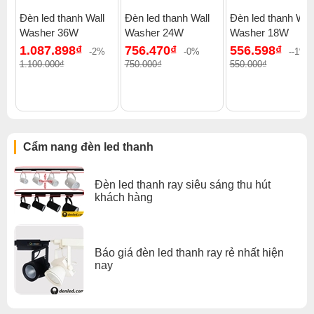
Đèn led thanh Wall
Đèn led thanh Wall
Đèn led thanh Wal
Washer 36W
Washer 24W
Washer 18W
1.087.898₫
756.470₫
556.598₫
-2%
-0%
--1%
1.100.000₫
750.000₫
550.000₫
thanh nhôm KR-5035AJ
Thanh nhôm định hình KR-5035AJ sử dùng kèm 2 sợi
led dây dán 12V sẽ tạo ra độ sáng cao và ánh sáng đẹp.
Sử dụng trong không gian tủ bếp, hoặc khe hắt âm trần,
trang trí dải sáng trên tường, trần nhà.
Cẩm nang đèn led thanh
Thanh nhôm định hình đèn led Thanh nhôm dùng phù
hợp nhất với đèn led dây dán công suất cao.
Đèn led thanh ray siêu sáng thu hút
khách hàng
Báo giá đèn led thanh ray rẻ nhất hiện
nay